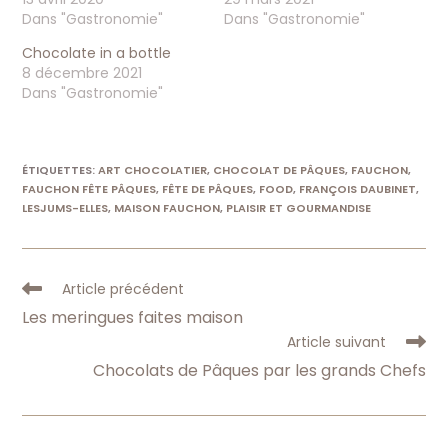
Dans "Gastronomie"
Dans "Gastronomie"
Chocolate in a bottle
8 décembre 2021
Dans "Gastronomie"
ÉTIQUETTES
:
ART CHOCOLATIER
,
CHOCOLAT DE PÂQUES
,
FAUCHON
,
FAUCHON FÊTE PÂQUES
,
FÊTE DE PÂQUES
,
FOOD
,
FRANÇOIS DAUBINET
,
LESJUMS-ELLES
,
MAISON FAUCHON
,
PLAISIR ET GOURMANDISE
Read
Article précédent
more
Les meringues faites maison
articles
Article suivant
Chocolats de Pâques par les grands Chefs