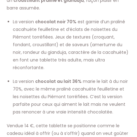
un
croustillant praliné et gianduja
, façon plaisir en
barre assumée.
La version
chocolat noir 70%
est garnie d’un praliné
cacahuète feuilletine et d’éclats de noisettes du
Piémont torréfiées. Jeux de textures (croquant,
fondant, croustillant) et de saveurs (amertume du
noir, rondeur du gianduja, caractère de la cacahuète)
en font une tablette très adulte, mais ultra
réconfortante.
La version
chocolat au lait 36%
marie le lait à du noir
70%, avec le même praliné cacahuète feuilletine et
les noisettes du Piémont torréfiées. C’est la version
parfaite pour ceux qui aiment le lait mais ne veulent
pas renoncer à une vraie intensité chocolatée.
Vendue 14 €, cette tablette se positionne comme le
cadeau idéal à offrir (ou à s’offrir) quand on veut goûter