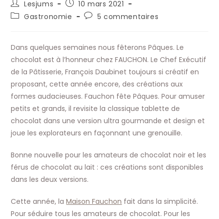
Auteur/autrice
Publication
Lesjums
10 mars 2021
de
publiée :
Post
Commentaires
Gastronomie
5 commentaires
la
category:
de
publication :
la
publication :
Dans quelques semaines nous fêterons Pâques. Le
chocolat est à l’honneur chez FAUCHON. Le Chef Exécutif
de la Pâtisserie, François Daubinet toujours si créatif en
proposant, cette année encore, des créations aux
formes audacieuses. Fauchon fête Pâques. Pour amuser
petits et grands, il revisite la classique tablette de
chocolat dans une version ultra gourmande et design et
joue les explorateurs en façonnant une grenouille.
Bonne nouvelle pour les amateurs de chocolat noir et les
férus de chocolat au lait : ces créations sont disponibles
dans les deux versions.
Cette année, la
Maison Fauchon
fait dans la simplicité.
Pour séduire tous les amateurs de chocolat. Pour les