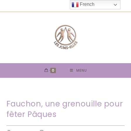
Skip
French
to
content
0
MENU
Fauchon, une grenouille pour
fêter Pâques