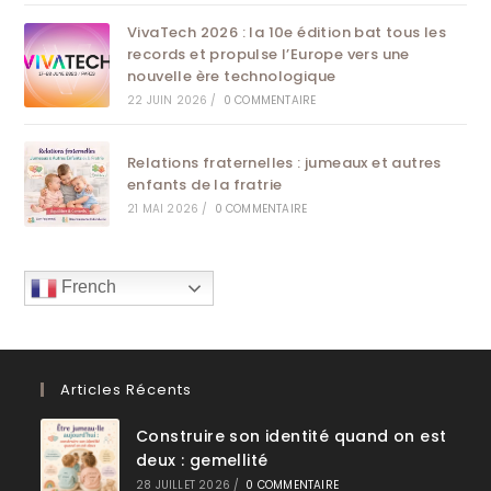
VivaTech 2026 : la 10e édition bat tous les
records et propulse l’Europe vers une
nouvelle ère technologique
22 JUIN 2026
/
0 COMMENTAIRE
Relations fraternelles : jumeaux et autres
enfants de la fratrie
21 MAI 2026
/
0 COMMENTAIRE
French
Articles Récents
Construire son identité quand on est
deux : gemellité
28 JUILLET 2026
/
0 COMMENTAIRE