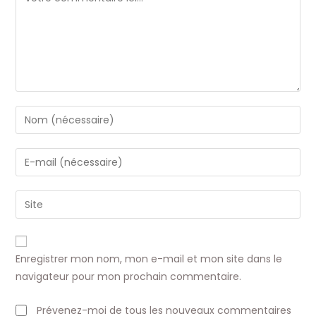
Enter
your
name
Enter
or
your
username
email
Saisir
to
address
l’URL
comment
to
de
comment
votre
Enregistrer mon nom, mon e-mail et mon site dans le
site
navigateur pour mon prochain commentaire.
(facultatif)
Prévenez-moi de tous les nouveaux commentaires