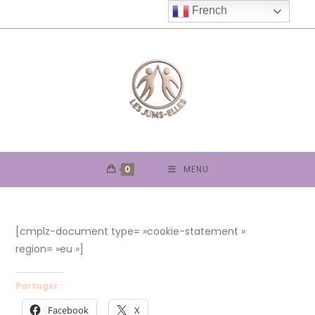
Skip
French
to
content
0
MENU
[cmplz-document type= »cookie-statement »
region= »eu »]
Partager :
Facebook
X