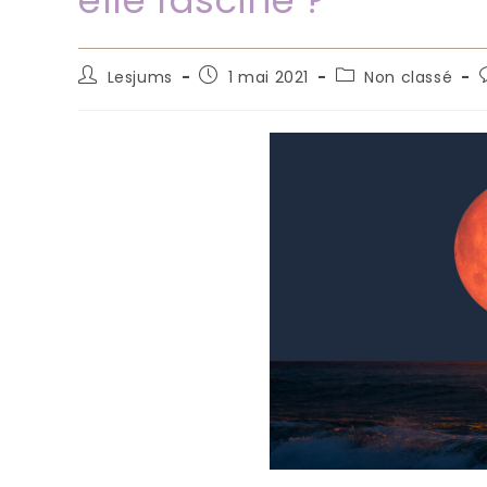
elle fascine ?
Auteur/autrice
Publication
Post
Lesjums
1 mai 2021
Non classé
de
publiée :
category:
la
l
publication :
p