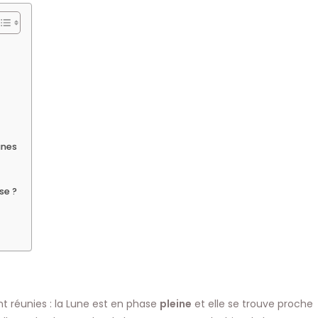
unes
se ?
t réunies : la Lune est en phase
pleine
et elle se trouve proche