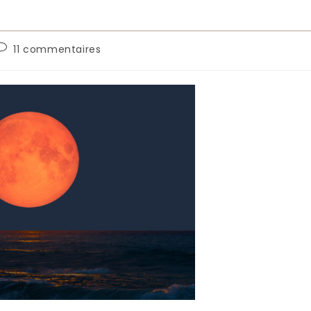
Commentaires
11 commentaires
de
a
ublication :