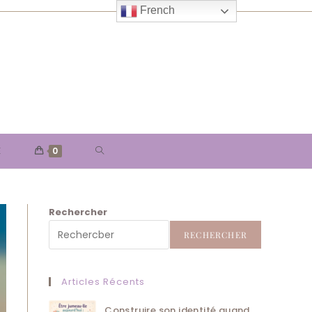
French
TOGGLE
E
0
WEBSITE
Rechercher
SEARCH
RECHERCHER
Articles Récents
Construire son identité quand