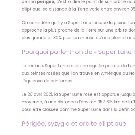
de son
périgée
, c’est‑à‑dire le point de son orbite où
elliptique, sa distance à la Terre varie entre enviro
On considère qu’il y a Super Lune lorsque la pleine Lu
approche la plus proche de la Terre sur une orbite do
plus grande et 30% plus lumineuse qu’une pleine Lune 
Pourquoi parle-t-on de « Super Lune r
Le terme « Super Lune rose » ne signifie pas que la Lu
aux teintes rosées que l’on trouve en Amérique du Nord
l’équinoxe de printemps.
Le 26 avril 2021, la Super Lune rose est apparue jusq
moyenne, à une distance d’environ 357 615 km de la T
pour être classée comme Super Lune dans la définitio
Périgée, syzygie et orbite elliptique