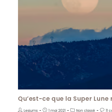
Qu’est-ce que la Super Lune r
Auteur/autrice
Publication
Post
Comme
Lesjums
1 mai 2021
Non classé
11 