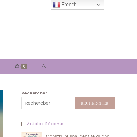
French
TOGGLE
E
0
WEBSITE
Rechercher
SEARCH
RECHERCHER
Articles Récents
Construire son identité quand