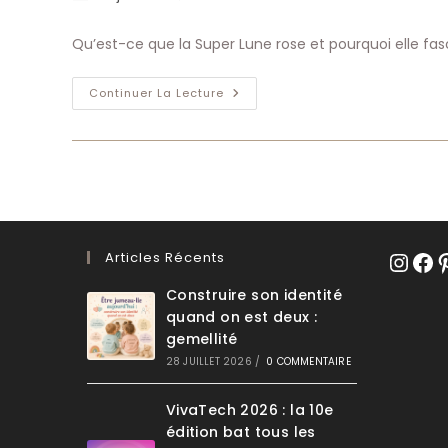
de
publiée :
category:
de
la
la
Qu’est-ce que la Super Lune rose et pourquoi elle fas
publication :
publica
Qu’est-
Continuer La Lecture
Ce
Que
La
Super
Lune
Rose
Et
Pourquoi
Elle
Fascine
?
Articles Récents
Instagr
Face
Pi
Construire son identité
quand on est deux :
gemellité
28 JUILLET 2026
/
0 COMMENTAIRE
VivaTech 2026 : la 10e
édition bat tous les