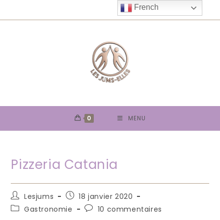
Skip
French
to
content
0
MENU
Pizzeria Catania
Auteur/autrice
Publication
Lesjums
18 janvier 2020
de
publiée :
Post
Commentaires
Gastronomie
10 commentaires
la
category:
de