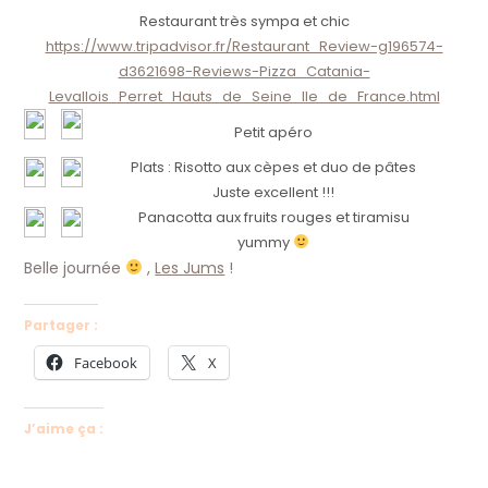
Restaurant très sympa et chic
https://www.tripadvisor.fr/Restaurant_Review-g196574-
d3621698-Reviews-Pizza_Catania-
Levallois_Perret_Hauts_de_Seine_Ile_de_France.html
Petit apéro
Plats : Risotto aux cèpes et duo de pâtes
Juste excellent !!!
Panacotta aux fruits rouges et tiramisu
yummy
Belle journée
,
Les Jums
!
Partager :
Facebook
X
J’aime ça :