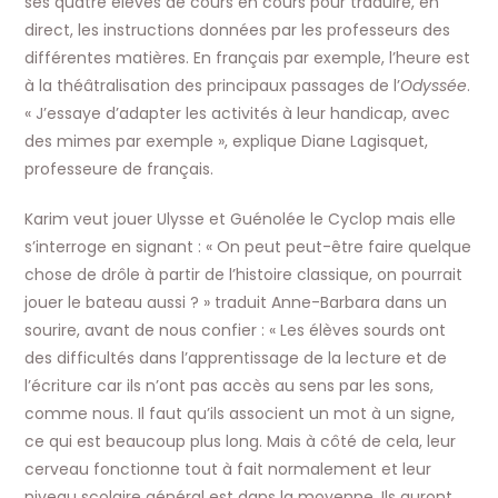
ses quatre élèves de cours en cours pour traduire, en
direct, les instructions données par les professeurs des
différentes matières. En français par exemple, l’heure est
à la théâtralisation des principaux passages de l’
Odyssée
.
« J’essaye d’adapter les activités à leur handicap, avec
des mimes par exemple », explique Diane Lagisquet,
professeure de français.
Karim veut jouer Ulysse et Guénolée le Cyclop mais elle
s’interroge en signant : « On peut peut-être faire quelque
chose de drôle à partir de l’histoire classique, on pourrait
jouer le bateau aussi ? » traduit Anne-Barbara dans un
sourire, avant de nous confier : « Les élèves sourds ont
des difficultés dans l’apprentissage de la lecture et de
l’écriture car ils n’ont pas accès au sens par les sons,
comme nous. Il faut qu’ils associent un mot à un signe,
ce qui est beaucoup plus long. Mais à côté de cela, leur
cerveau fonctionne tout à fait normalement et leur
niveau scolaire général est dans la moyenne. Ils auront