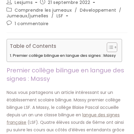
Auteur/autrice
Publication
Lesjums
21 septembre 2022
de
publiée :
Post
Comprendre les jumeaux
/
Développement
/
la
category:
Jumeaux/jumelles
/
LSF
publication :
Commentaires
1 commentaire
de
la
publication :
Table of Contents
Premier collège bilingue en langue des signes : Massy
Premier collège bilingue en langue des
signes : Massy
Nous vous partageons un article intéressant sur un
établissement scolaire bilingue. Massy premier collège
bilingue LSF. A Massy, le collège Blaise Pascal accueille
depuis un an une classe bilingue en
langue des signes
française
(LSF). Quatre élèves sourds de 6ème ont ainsi
pu suivre les cours aux côtés d’élèves entendants grâce