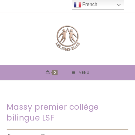
Skip
French
to
content
0
MENU
Massy premier collège
bilingue LSF