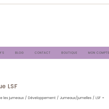
M’S
BLOG
CONTACT
BOUTIQUE
MON COMPT
ue LSF
e les jumeaux
/
Développement
/
Jumeaux/jumelles
/
LSF