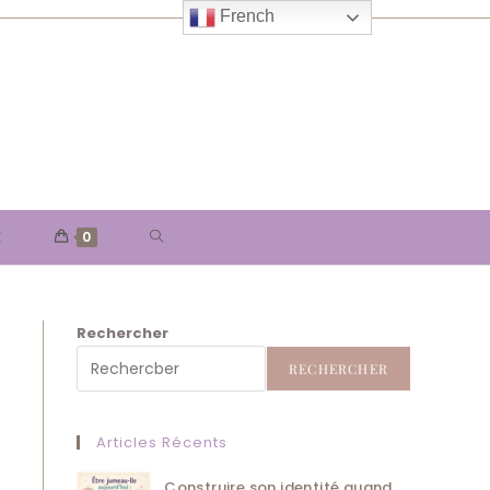
French
TOGGLE
E
0
WEBSITE
Rechercher
SEARCH
RECHERCHER
Articles Récents
Construire son identité quand