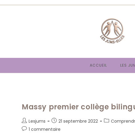
Skip
to
content
ACCUEIL
LES JU
Massy premier collège biling
Auteur/autrice
Publication
Post
Lesjums
21 septembre 2022
Comprendr
de
publiée :
category:
Commentaires
1 commentaire
la