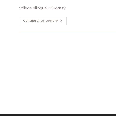
de
publication :
la
collège bilingue LSF Massy
publication :
Massy
Continuer La Lecture
Premier
Collège
Bilingue
LSF