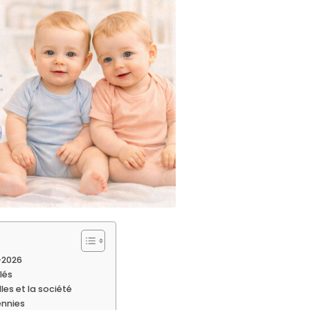
-2026
lés
es et la société
ennies