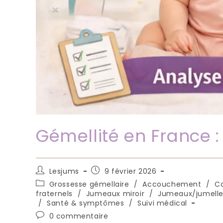
Gémellité en France 
Auteur/autrice
Publication
Lesjums
9 février 2026
de
publiée :
Post
Grossesse gémellaire
/
Accouchement
/
C
la
category:
fraternels
/
Jumeaux miroir
/
Jumeaux/jumelle
publication :
/
Santé & symptômes
/
Suivi médical
Commentaires
0 commentaire