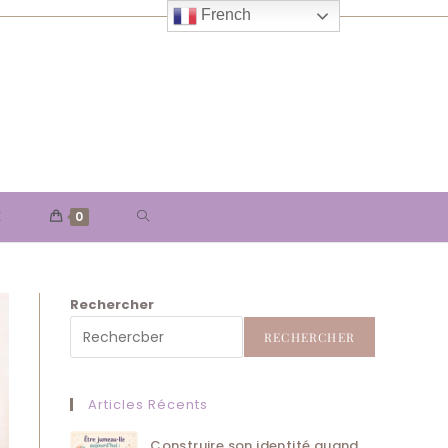
French
TOGGLE
E
0
WEBSITE
Rechercher
SEARCH
RECHERCHER
Articles Récents
Construire son identité quand