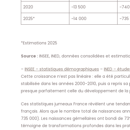
2020
~13 500
~740
2025*
~14 000
~735
*Estimations 2025
Source :
INSEE, INED, données consolidées et estimati
–
INSEE – statistiques démographiques
–
INED – études
Cette croissance n’est pas linéaire : elle a été part
stabilisée dans les années 2000-2010, puis a repris sa
presque parfaitement celle du développement de la 
Ces statistiques jumeaux France révèlent une tendanc
français. Alors que le nombre total de naissances an
735 000). Les naissances gémellaires ont bondi de 7
témoigne de transformations profondes dans les prati