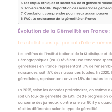
Les enjeux éthiques et sociétaux de la gémellité médi
Tableau détaillé : Répartition des naissances gémella
Conclusion : comprendre pour mieux accompagner
FAQ : La croissance de la gémellité en France
Évolution de la Gémellité en France :
Les statistiques qui parlent d’elles-même
Les chiffres de l’Institut National de la Statistique et
Démographiques (INED) révèlent une tendance specta
gémellaires en France, représentant 1,1% de l’ensembl
naissances, soit 1,5% des naissances totales. En 2020, 
gémellaires, représentant environ 1,8% de toutes les 
En 2025, selon les données préliminaires, on estime 
soit un taux de gémellité de 1,9%. Cette progression c
concerne des jumeaux, contre une sur 90 il y a quar
réalités différentes selon le type de gémellité.