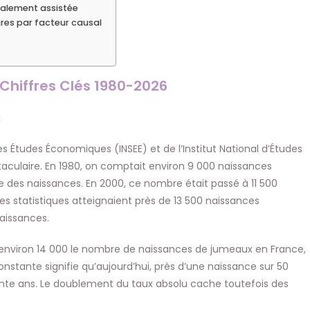
calement assistée
ires par facteur causal
 Chiffres Clés 1980-2026
s
 des Études Économiques (INSEE) et de l’Institut National d’Études
culaire. En 1980, on comptait environ 9 000 naissances
e des naissances. En 2000, ce nombre était passé à 11 500
les statistiques atteignaient près de 13 500 naissances
naissances.
à environ 14 000 le nombre de naissances de jumeaux en France,
onstante signifie qu’aujourd’hui, près d’une naissance sur 50
ante ans. Le doublement du taux absolu cache toutefois des