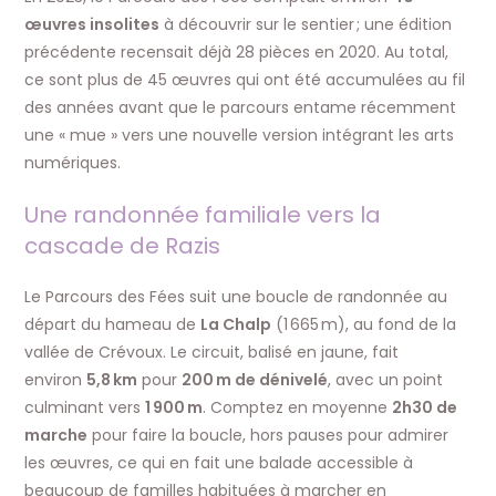
œuvres insolites
à découvrir sur le sentier ; une édition
précédente recensait déjà 28 pièces en 2020. Au total,
ce sont plus de 45 œuvres qui ont été accumulées au fil
des années avant que le parcours entame récemment
une « mue » vers une nouvelle version intégrant les arts
numériques.
Une randonnée familiale vers la
cascade de Razis
Le Parcours des Fées suit une boucle de randonnée au
départ du hameau de
La Chalp
(1 665 m), au fond de la
vallée de Crévoux. Le circuit, balisé en jaune, fait
environ
5,8 km
pour
200 m de dénivelé
, avec un point
culminant vers
1 900 m
. Comptez en moyenne
2h30 de
marche
pour faire la boucle, hors pauses pour admirer
les œuvres, ce qui en fait une balade accessible à
beaucoup de familles habituées à marcher en