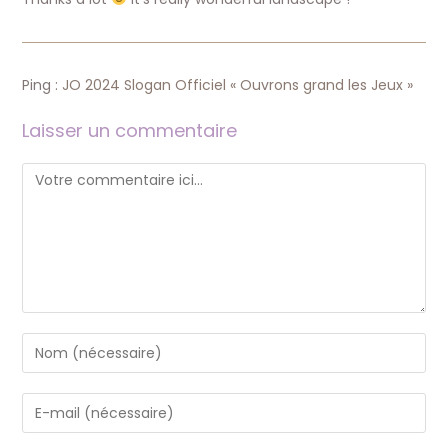
Ping :
JO 2024 Slogan Officiel « Ouvrons grand les Jeux »
Laisser un commentaire
Comment
Enter
your
name
Enter
or
your
username