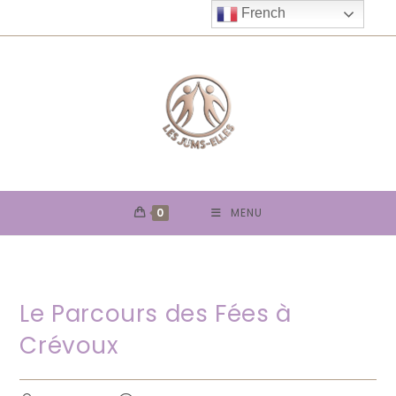
Skip
French
to
content
0
MENU
Le Parcours des Fées à
Crévoux