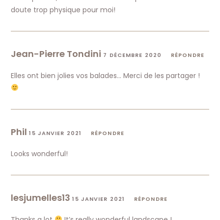
doute trop physique pour moi!
Jean-Pierre Tondini
7 DÉCEMBRE 2020
RÉPONDRE
Elles ont bien jolies vos balades… Merci de les partager !
Phil
15 JANVIER 2021
RÉPONDRE
Looks wonderful!
lesjumelles13
15 JANVIER 2021
RÉPONDRE
Thanks a lot
It’s really wonderful landscape !