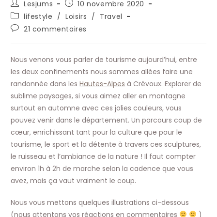
Auteur/autrice
Publication
Lesjums
10 novembre 2020
de
publiée :
Post
lifestyle
/
Loisirs
/
Travel
la
category:
Commentaires
21 commentaires
publication :
de
la
publication :
Nous venons vous parler de tourisme aujourd’hui, entre
les deux confinements nous sommes allées faire une
randonnée dans les
Hautes-Alpes
à Crévoux. Explorer de
sublime paysages, si vous aimez aller en montagne
surtout en automne avec ces jolies couleurs, vous
pouvez venir dans le département. Un parcours coup de
cœur, enrichissant tant pour la culture que pour le
tourisme, le sport et la détente à travers ces sculptures,
le ruisseau et l’ambiance de la nature ! Il faut compter
environ 1h à 2h de marche selon la cadence que vous
avez, mais ça vaut vraiment le coup.
Nous vous mettons quelques illustrations ci-dessous
(nous attentons vos réactions en commentaires
)