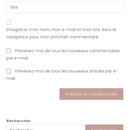
email
Saisir
to
address
l’URL
comment
to
de
comment
votre
Enregistrer mon nom, mon e-mail et mon site dans le
site
navigateur pour mon prochain commentaire.
(facultatif)
Prévenez-moi de tous les nouveaux commentaires
par e-mail.
Prévenez-moi de tous les nouveaux articles par e-
mail.
Rechercher