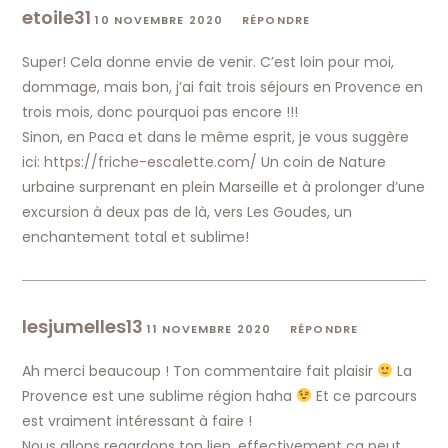
etoile31
10 NOVEMBRE 2020
RÉPONDRE
Super! Cela donne envie de venir. C’est loin pour moi,
dommage, mais bon, j’ai fait trois séjours en Provence en
trois mois, donc pourquoi pas encore !!!
Sinon, en Paca et dans le même esprit, je vous suggère
ici:
https://friche-escalette.com/
Un coin de Nature
urbaine surprenant en plein Marseille et à prolonger d’une
excursion à deux pas de là, vers Les Goudes, un
enchantement total et sublime!
lesjumelles13
11 NOVEMBRE 2020
RÉPONDRE
Ah merci beaucoup ! Ton commentaire fait plaisir
La
Provence est une sublime région haha
Et ce parcours
est vraiment intéressant à faire !
Nous allons regardons ton lien, effectivement ça peut