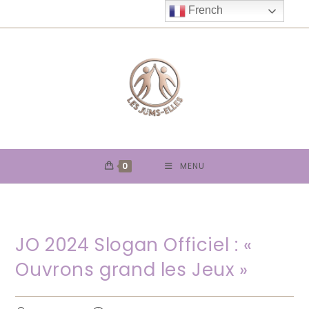
Skip
French
to
content
0
MENU
JO 2024 Slogan Officiel : «
Ouvrons grand les Jeux »