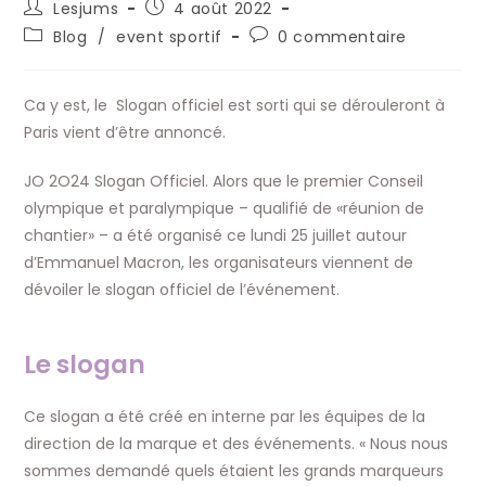
Auteur/autrice
Publication
Lesjums
4 août 2022
de
publiée :
Post
Commentaires
Blog
/
event sportif
0 commentaire
la
category:
de
publication :
la
publication :
Ca y est, le Slogan officiel est sorti qui se dérouleront à
Paris vient d’être annoncé.
JO 2O24 Slogan Officiel. Alors que le premier Conseil
olympique et paralympique – qualifié de «réunion de
chantier» – a été organisé ce lundi 25 juillet autour
d’Emmanuel Macron, les organisateurs viennent de
dévoiler le slogan officiel de l’événement.
Le slogan
Ce slogan a été créé en interne par les équipes de la
direction de la marque et des événements. « Nous nous
sommes demandé quels étaient les grands marqueurs