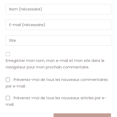
Enter
your
name
Enter
or
your
username
email
Saisir
to
address
l’URL
comment
to
de
comment
votre
Enregistrer mon nom, mon e-mail et mon site dans le
site
navigateur pour mon prochain commentaire.
(facultatif)
Prévenez-moi de tous les nouveaux commentaires
par e-mail.
Prévenez-moi de tous les nouveaux articles par e-
mail.