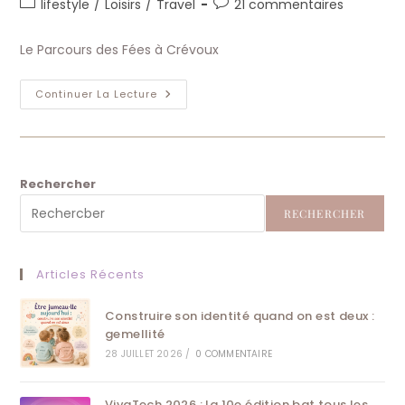
Post
Commentaires
lifestyle
/
Loisirs
/
Travel
21 commentaires
la
category:
de
publication :
la
Le Parcours des Fées à Crévoux
publication :
Le
Continuer La Lecture
Parcours
Des
Fées
À
Crévoux
Rechercher
RECHERCHER
Articles Récents
Construire son identité quand on est deux :
gemellité
28 JUILLET 2026
/
0 COMMENTAIRE
VivaTech 2026 : la 10e édition bat tous les