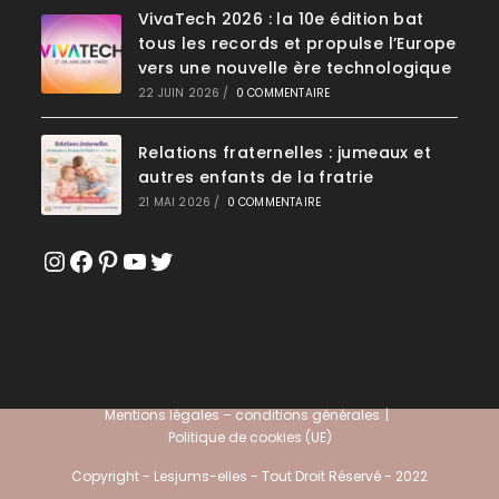
VivaTech 2026 : la 10e édition bat
tous les records et propulse l’Europe
vers une nouvelle ère technologique
22 JUIN 2026
/
0 COMMENTAIRE
Relations fraternelles : jumeaux et
autres enfants de la fratrie
21 MAI 2026
/
0 COMMENTAIRE
Instagram
Facebook
Pinterest
YouTube
Twitter
Mentions légales – conditions générales
Politique de cookies (UE)
Copyright - Lesjums-elles - Tout Droit Réservé - 2022