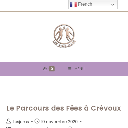
Skip
French
to
content
0
MENU
Le Parcours des Fées à Crévoux
Auteur/autrice
Publication
Lesjums
10 novembre 2020
de
publiée :