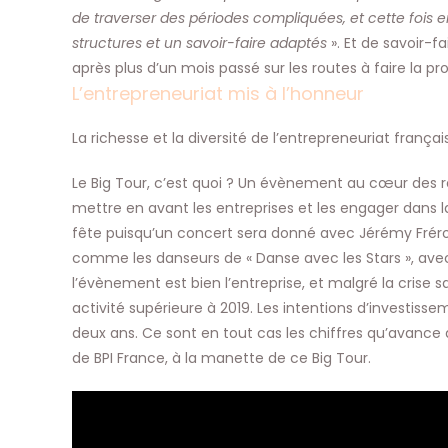
de traverser des périodes compliquées, et cette fois 
structures et un savoir-faire adaptés
». Et de savoir-fa
après plus d’un mois passé sur les routes à faire la p
L’entrepreneuriat mis à l’honneur
La richesse et la diversité de l’entrepreneuriat frança
Le Big Tour, c’est quoi ? Un évènement au cœur des ré
mettre en avant les entreprises et les engager dans la
fête puisqu’un concert sera donné avec Jérémy Frérot
comme les danseurs de « Danse avec les Stars », av
l’évènement est bien l’entreprise, et malgré la crise sa
activité supérieure à 2019. Les intentions d’investisse
deux ans. Ce sont en tout cas les chiffres qu’avanc
de BPI France, à la manette de ce Big Tour.