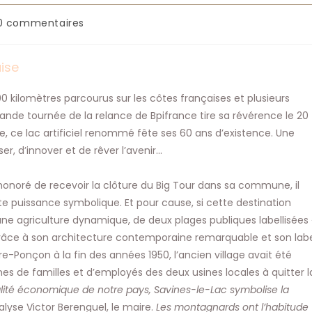
mentaires
0 commentaires
cation :
ise
00 kilomètres parcourus sur les côtes françaises et plusieurs
grande tournée de la relance de Bpifrance tire sa révérence le 20
e, ce lac artificiel renommé fête ses 60 ans d’existence. Une
er, d’innover et de rêver l’avenir…
 honoré de recevoir la clôture du Big Tour dans sa commune, il
rte puissance symbolique. Et pour cause, si cette destination
’une agriculture dynamique, de deux plages publiques labellisées 
ue grâce à son architecture contemporaine remarquable et son lab
e-Ponçon à la fin des années 1950, l’ancien village avait été
es de familles et d’employés des deux usines locales à quitter l
italité économique de notre pays, Savines-le-Lac symbolise la
lyse Victor Berenguel, le maire.
Les montagnards ont l’habitude