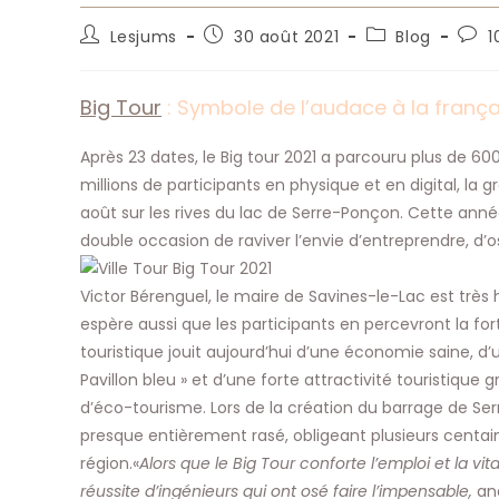
Auteur/autrice
Publication
Post
Com
Lesjums
30 août 2021
Blog
1
de
publiée :
category:
de
la
la
publication :
publi
Big Tour
: Symbole de l’audace à la frança
Après 23 dates, le Big tour 2021 a parcouru plus de 60
millions de participants en physique et en digital, la 
août sur les rives du lac de Serre-Ponçon. Cette anné
double occasion de raviver l’envie d’entreprendre, d’os
Victor Bérenguel, le maire de Savines-le-Lac est très
espère aussi que les participants en percevront la fo
touristique jouit aujourd’hui d’une économie saine, d
Pavillon bleu » et d’une forte attractivité touristiq
d’éco-tourisme. Lors de la création du barrage de Serr
presque entièrement rasé, obligeant plusieurs centain
région.«
Alors que le Big Tour conforte l’emploi et la v
réussite d’ingénieurs qui ont osé faire l’impensable,
ana