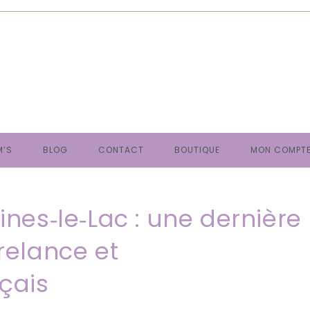
M’S
BLOG
CONTACT
BOUTIQUE
MON COMPT
ines‑le‑Lac : une dernière
 relance et
nçais