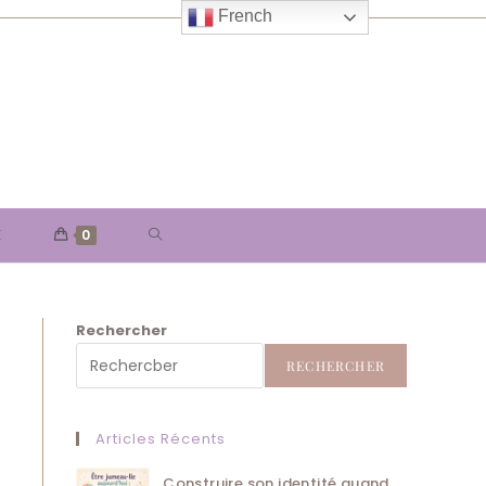
French
TOGGLE
E
0
WEBSITE
Rechercher
SEARCH
RECHERCHER
Articles Récents
Construire son identité quand