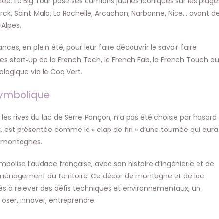
née. Le Big Tour pose ses camions jaunes iconiques sur les plage
rck, Saint‑Malo, La Rochelle, Arcachon, Narbonne, Nice… avant d
‑Alpes.
ances, en plein été, pour leur faire découvrir le savoir‑faire
, les start‑up de la French Tech, la French Fab, la French Touch ou
ologique via le Coq Vert.
symbolique
es rives du lac de Serre‑Ponçon, n’a pas été choisie par hasard
ût, est présentée comme le « clap de fin » d’une tournée qui aura
ux montagnes.
olise l’audace française, avec son histoire d’ingénierie et de
’aménagement du territoire. Ce décor de montagne et de lac
ités à relever des défis techniques et environnementaux, un
 oser, innover, entreprendre.