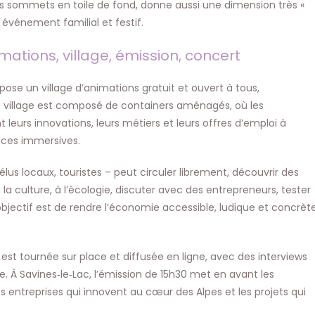
c les sommets en toile de fond, donne aussi une dimension très «
 événement familial et festif.
tions, village, émission, concert
pose un village d’animations gratuit et ouvert à tous,
e village est composé de containers aménagés, où les
eurs innovations, leurs métiers et leurs offres d’emploi à
ences immersives.
élus locaux, touristes – peut circuler librement, découvrir des
 à la culture, à l’écologie, discuter avec des entrepreneurs, tester
’objectif est de rendre l’économie accessible, ludique et concrète
 est tournée sur place et diffusée en ligne, avec des interviews
re. À Savines‑le‑Lac, l’émission de 15h30 met en avant les
les entreprises qui innovent au cœur des Alpes et les projets qui