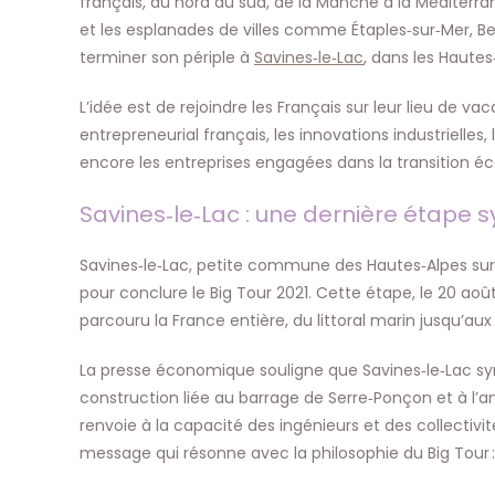
français, du nord au sud, de la Manche à la Méditerra
et les esplanades de villes comme Étaples‑sur‑Mer, Be
terminer son périple à
Savines‑le‑Lac
, dans les Hautes
L’idée est de rejoindre les Français sur leur lieu de vac
entrepreneurial français, les innovations industrielles
encore les entreprises engagées dans la transition éc
Savines‑le‑Lac : une dernière étape 
Savines‑le‑Lac, petite commune des Hautes‑Alpes sur l
pour conclure le Big Tour 2021. Cette étape, le 20 ao
parcouru la France entière, du littoral marin jusqu’a
La presse économique souligne que Savines‑le‑Lac symb
construction liée au barrage de Serre‑Ponçon et à l
renvoie à la capacité des ingénieurs et des collectiv
message qui résonne avec la philosophie du Big Tour :