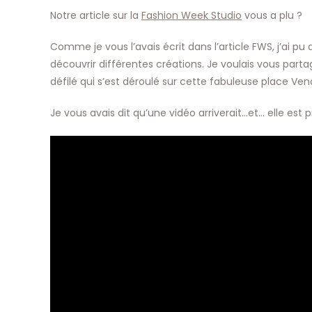
publication :
Notre article sur la
Fashion Week Studio
vous a plu ?
Comme je vous l’avais écrit dans l’article FWS, j’ai pu a
découvrir différentes créations. Je voulais vous part
défilé qui s’est déroulé sur cette fabuleuse place Ve
Je vous avais dit qu’une vidéo arriverait…et… elle est pr