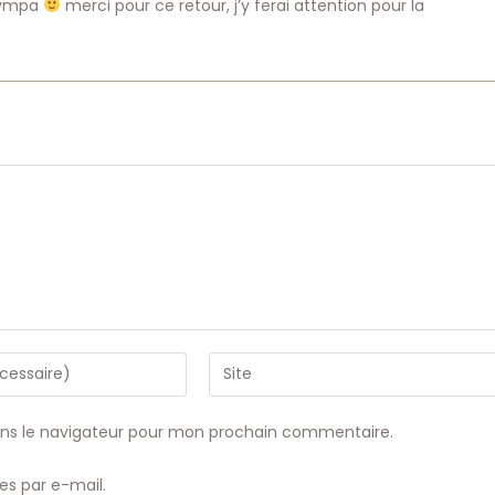
 sympa
merci pour ce retour, j’y ferai attention pour la
Saisir
l’URL
de
ans le navigateur pour mon prochain commentaire.
votre
site
s par e-mail.