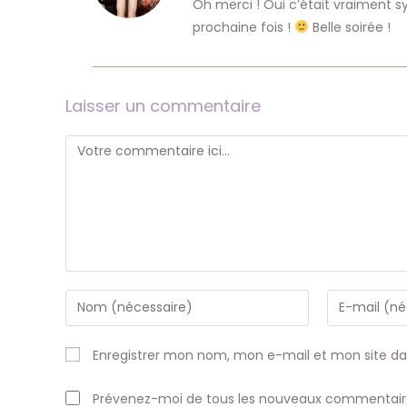
Oh merci ! Oui c’était vraiment
prochaine fois !
Belle soirée !
Laisser un commentaire
Comment
Enter
Enter
your
your
name
email
Enregistrer mon nom, mon e-mail et mon site d
or
address
username
to
Prévenez-moi de tous les nouveaux commentaire