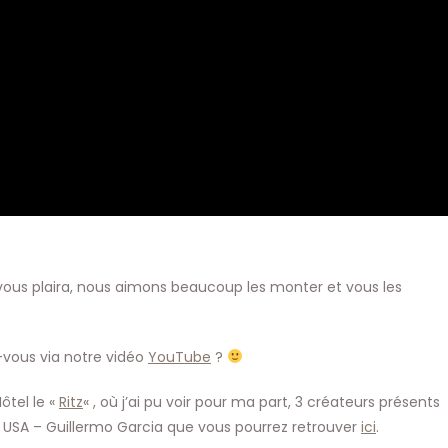
vous plaira, nous aimons beaucoup les monter et vous les
-vous via notre vidéo
YouTube
?
ôtel le «
Ritz
« , où j’ai pu voir pour ma part, 3 créateurs présents
 USA – Guillermo Garcia que vous pourrez retrouver
ici
.