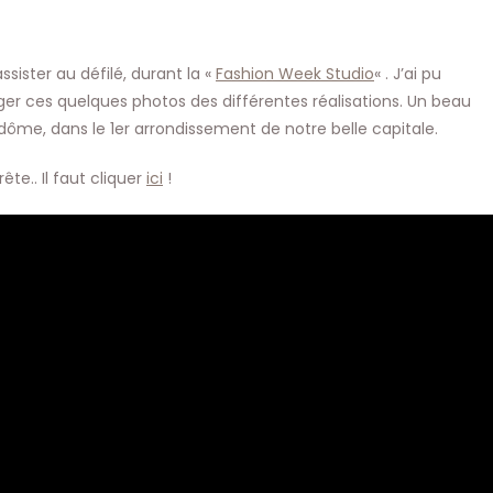
publication :
ssister au défilé, durant la «
Fashion Week Studio
« . J’ai pu
ager ces quelques photos des différentes réalisations. Un beau
ndôme, dans le 1er arrondissement de notre belle capitale.
ête.. Il faut cliquer
ici
!