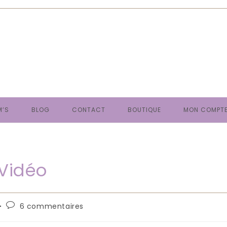
M’S
BLOG
CONTACT
BOUTIQUE
MON COMPT
Vidéo
Commentaires
6 commentaires
de
la