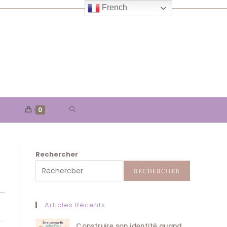
French
TOGGLE
E
0
WEBSITE
Rechercher
SEARCH
RECHERCHER
Articles Récents
Construire son identité quand