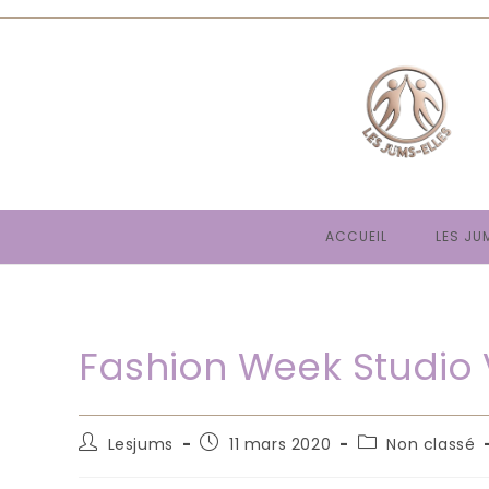
Skip
to
content
ACCUEIL
LES JU
Fashion Week Studio 
Auteur/autrice
Publication
Post
Lesjums
11 mars 2020
Non classé
de
publiée :
category:
la