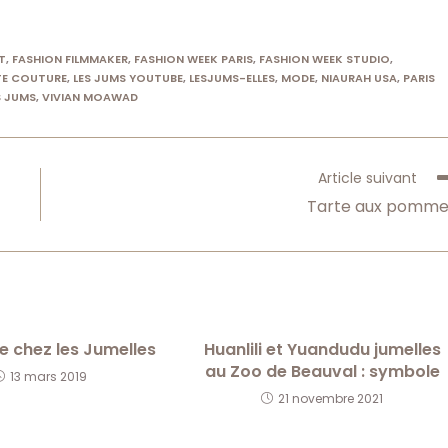
T
,
FASHION FILMMAKER
,
FASHION WEEK PARIS
,
FASHION WEEK STUDIO
,
E COUTURE
,
LES JUMS YOUTUBE
,
LESJUMS-ELLES
,
MODE
,
NIAURAH USA
,
PARIS
S JUMS
,
VIVIAN MOAWAD
Article suivant
Tarte aux pomme
e chez les Jumelles
Huanlili et Yuandudu jumelles
au Zoo de Beauval : symbole
13 mars 2019
21 novembre 2021