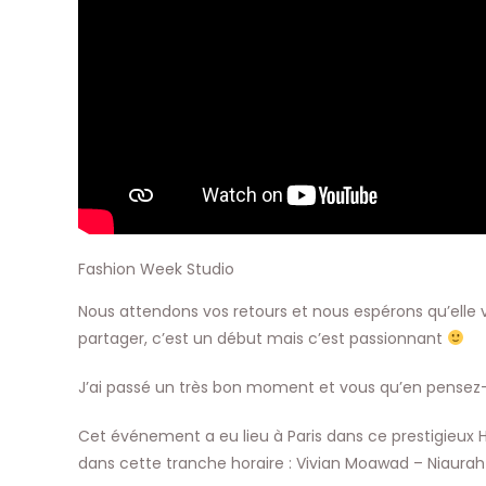
Fashion Week Studio
Nous attendons vos retours et nous espérons qu’elle 
partager, c’est un début mais c’est passionnant
J’ai passé un très bon moment et vous qu’en pensez
Cet événement a eu lieu à Paris dans ce prestigieux H
dans cette tranche horaire : Vivian Moawad – Niaurah