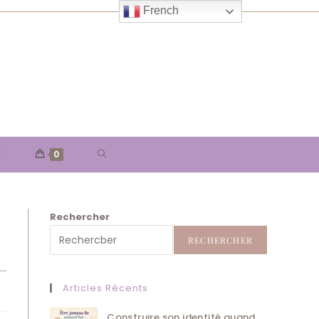
French
TOGGLE
E
0
WEBSITE
Rechercher
SEARCH
RECHERCHER
Articles Récents
Construire son identité quand