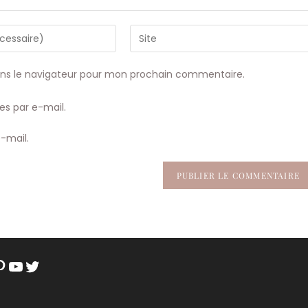
Saisir
l’URL
de
ans le navigateur pour mon prochain commentaire.
votre
site
s par e-mail.
(facultatif)
-mail.
am
book
nterest
YouTube
Twitter