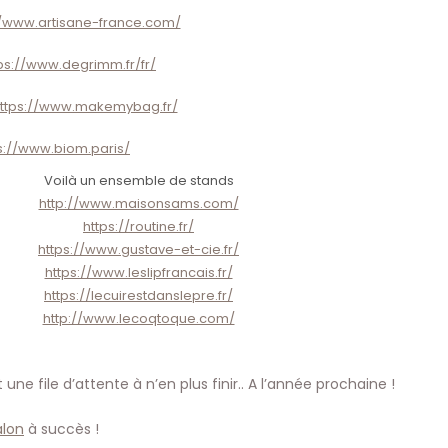
//www.artisane-france.com/
ps://www.degrimm.fr/fr/
ttps://www.makemybag.fr/
s://www.biom.paris/
Voilà un ensemble de stands
http://www.maisonsams.com/
https://routine.fr/
https://www.gustave-et-cie.fr/
https://www.leslipfrancais.fr/
https://lecuirestdanslepre.fr/
http://www.lecoqtoque.com/
ne file d’attente à n’en plus finir.. A l’année prochaine !
alon
à succès !