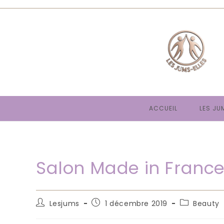
Skip
to
content
ACCUEIL
LES JU
Salon Made in Franc
Auteur/autrice
Publication
Post
Lesjums
1 décembre 2019
Beauty
de
publiée :
category:
la