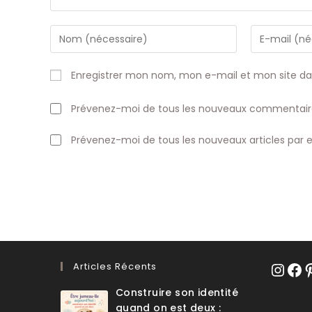
Enter
Enter
your
your
name
email
Enregistrer mon nom, mon e-mail et mon site d
or
address
username
to
Prévenez-moi de tous les nouveaux commentaire
to
comment
comment
Prévenez-moi de tous les nouveaux articles par e
Articles Récents
Instagr
Face
Pi
Construire son identité
quand on est deux :