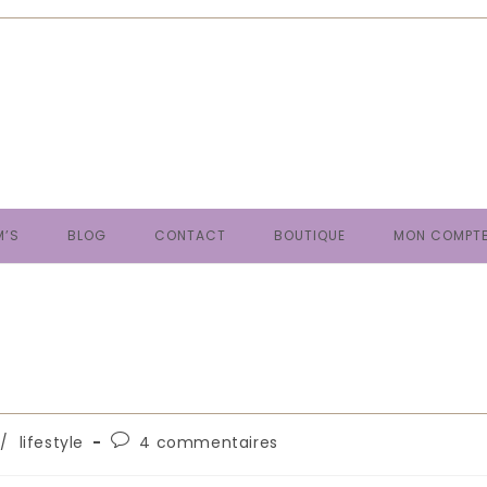
M’S
BLOG
CONTACT
BOUTIQUE
MON COMPT
e
Commentaires
/
lifestyle
4 commentaires
de
la