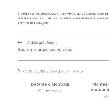
ÉTIQUETTES
:
AGENCE FLAG
,
ART ET VIVRE
,
BEAUTÉ
,
BIOM
,
CUIR
,
DE
SLIP FRANÇAIS
,
LES JUMELLES
,
LES JUMS
,
MADE IN FRANCE
,
MADEMOI
TERRITOIRE FRANÇAIS
Read
Article précédent
more
Biauréa, marque bio en vidéo
articles
VOUS DEVRIEZ ÉGALEMENT AIMER
Détente à Montclar
Plantez 
moteur d
19 mars 2020