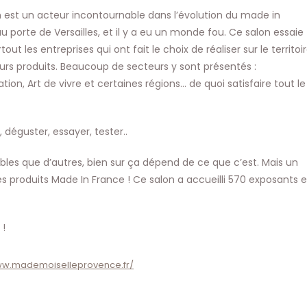
publication :
n est un acteur incontournable dans l’évolution du made in
u porte de Versailles, et il y a eu un monde fou. Ce salon essaie
les entreprises qui ont fait le choix de réaliser sur le territoi
leurs produits. Beaucoup de secteurs y sont présentés :
, Art de vivre et certaines régions… de quoi satisfaire tout le
déguster, essayer, tester..
dables que d’autres, bien sur ça dépend de ce que c’est. Mais un
es produits Made In France ! Ce salon a accueilli 570 exposants e
 !
ww.mademoiselleprovence.fr/