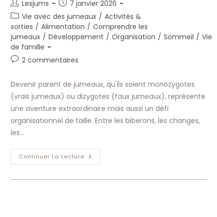
Auteur/autrice
Publication
Lesjums
7 janvier 2026
de
publiée :
Post
Vie avec des jumeaux
/
Activités &
la
category:
sorties
/
Alimentation
/
Comprendre les
publication :
jumeaux
/
Développement
/
Organisation
/
Sommeil
/
Vie
de famille
Commentaires
2 commentaires
de
la
Devenir parent de jumeaux, qu'ils soient monozygotes
publication :
(vrais jumeaux) ou dizygotes (faux jumeaux), représente
une aventure extraordinaire mais aussi un défi
organisationnel de taille. Entre les biberons, les changes,
les…
Organisation
Continuer La Lecture
Quotidienne
Avec
Des
Jumeaux
:
Planning
Et
Astuces