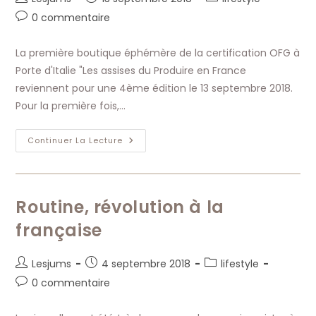
de
publiée :
category:
Commentaires
0 commentaire
la
de
publication :
la
La première boutique éphémère de la certification OFG à
publication :
Porte d'Italie "Les assises du Produire en France
reviennent pour une 4ème édition le 13 septembre 2018.
Pour la première fois,…
Ouverture
Continuer La Lecture
Première
Boutique
Éphémère
:
Vive
La
Routine, révolution à la
France
–
française
Origine
France
Garantie
Auteur/autrice
Publication
Post
Lesjums
4 septembre 2018
lifestyle
de
publiée :
category:
Commentaires
0 commentaire
la
de
publication :
la