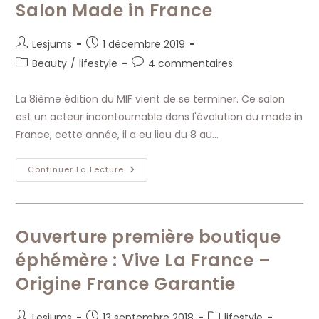
Utiles
Salon Made in France
Pour
Parents
Débordés
Auteur/autrice
Publication
Lesjums
1 décembre 2019
de
publiée :
Post
Commentaires
Beauty
/
lifestyle
4 commentaires
la
category:
de
publication :
la
La 8ième édition du MIF vient de se terminer. Ce salon
publication :
est un acteur incontournable dans l'évolution du made in
France, cette année, il a eu lieu du 8 au…
Salon
Continuer La Lecture
Made
In
France
Ouverture première boutique
éphémère : Vive La France –
Origine France Garantie
Auteur/autrice
Publication
Post
Lesjums
13 septembre 2018
lifestyle