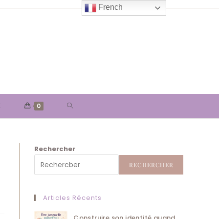
French
TOGGLE
E
0
WEBSITE
Rechercher
SEARCH
RECHERCHER
Articles Récents
Construire son identité quand