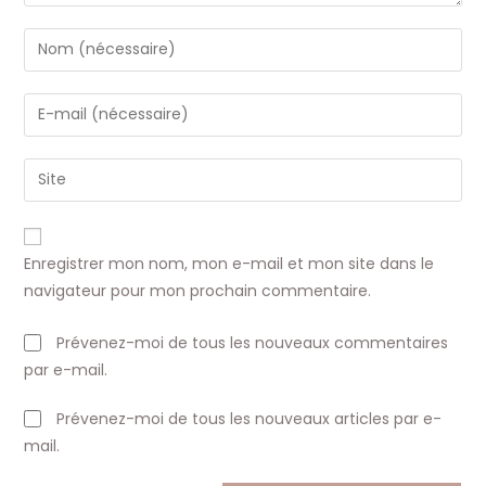
Enter
your
name
Enter
or
your
username
email
Saisir
to
address
l’URL
comment
to
de
comment
votre
Enregistrer mon nom, mon e-mail et mon site dans le
site
navigateur pour mon prochain commentaire.
(facultatif)
Prévenez-moi de tous les nouveaux commentaires
par e-mail.
Prévenez-moi de tous les nouveaux articles par e-
mail.