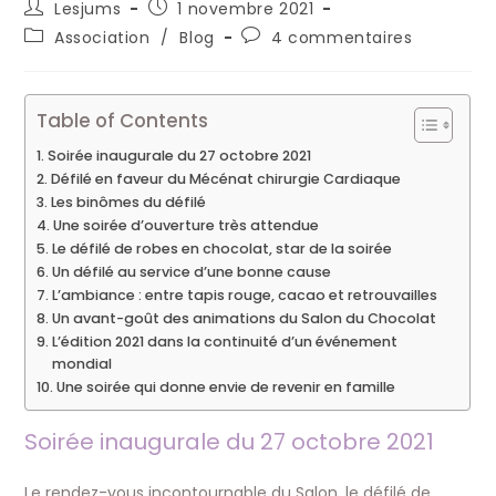
Auteur/autrice
Publication
Lesjums
1 novembre 2021
de
publiée :
Post
Commentaires
Association
/
Blog
4 commentaires
la
category:
de
publication :
la
publication :
Table of Contents
Soirée inaugurale du 27 octobre 2021
Défilé en faveur du Mécénat chirurgie Cardiaque
Les binômes du défilé
Une soirée d’ouverture très attendue
Le défilé de robes en chocolat, star de la soirée
Un défilé au service d’une bonne cause
L’ambiance : entre tapis rouge, cacao et retrouvailles
Un avant-goût des animations du Salon du Chocolat
L’édition 2021 dans la continuité d’un événement
mondial
Une soirée qui donne envie de revenir en famille
Soirée inaugurale du 27 octobre 2021
Le rendez-vous incontournable du Salon, le défilé de