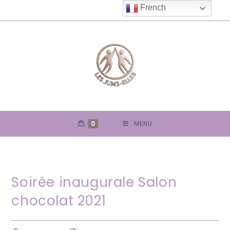
Skip
French
to
content
0
MENU
Soirée inaugurale Salon
chocolat 2021