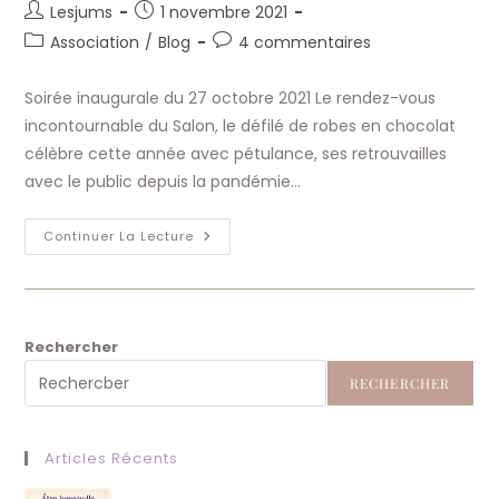
Auteur/autrice
Publication
Lesjums
1 novembre 2021
de
publiée :
Post
Commentaires
Association
/
Blog
4 commentaires
la
category:
de
publication :
la
Soirée inaugurale du 27 octobre 2021 Le rendez-vous
publication :
incontournable du Salon, le défilé de robes en chocolat
célèbre cette année avec pétulance, ses retrouvailles
avec le public depuis la pandémie…
Soirée
Continuer La Lecture
Inaugurale
Salon
Chocolat
2021
Rechercher
RECHERCHER
Articles Récents