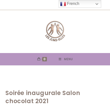
Skip
French
to
content
0
MENU
Soirée inaugurale Salon
chocolat 2021