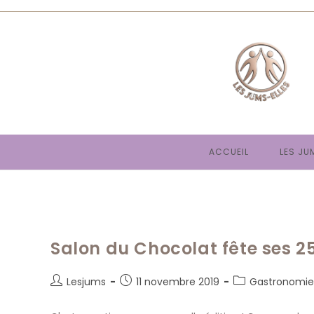
Skip
to
content
ACCUEIL
LES JU
Salon du Chocolat fête ses 2
Auteur/autrice
Publication
Post
Lesjums
11 novembre 2019
Gastronomie
de
publiée :
category:
la