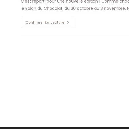
C'est reparti pour une nouvelle édition ! Comme chaq
publication :
le Salon du Chocolat, du 30 octobre au 3 novembre. 
Salon
Continuer La Lecture
Du
Chocolat
Fête
Ses
25
Ans