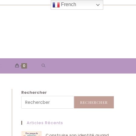
French
TOGGLE
E
0
WEBSITE
Rechercher
SEARCH
RECHERCHER
Articles Récents
Construire son identité quand