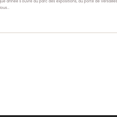
ue année s'ouvre au parc des expositions, au porte de Versaille
publication :
Nous…