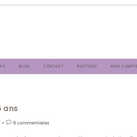
M’S
BLOG
CONTACT
BOUTIQUE
MON COMPT
5 ans
Commentaires
9 commentaires
de
la