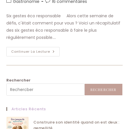
Post
Commentaires
Gastronomie
16 commentaires
la
category:
de
publication :
la
Six gestes éco responsable Alors cette semaine de
publication :
défis, c'était comment pour vous ? Voici un récapitulatif
des six gestes éco responsable à faire le plus
régulièrement possible.…
Six
Continuer La Lecture
Gestes
Éco
Responsable
Rechercher
RECHERCHER
Articles Récents
Construire son identité quand on est deux :
gemellité