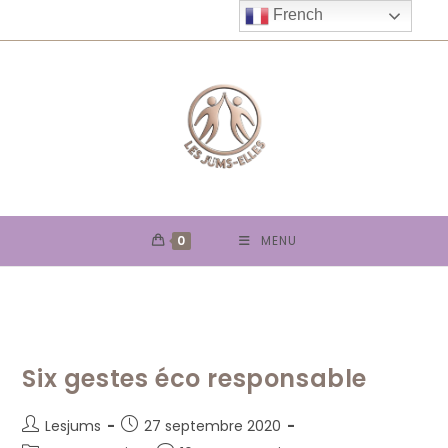
Skip
French
to
content
0
MENU
Six gestes éco responsable
Auteur/autrice
Publication
Lesjums
27 septembre 2020
de
publiée :