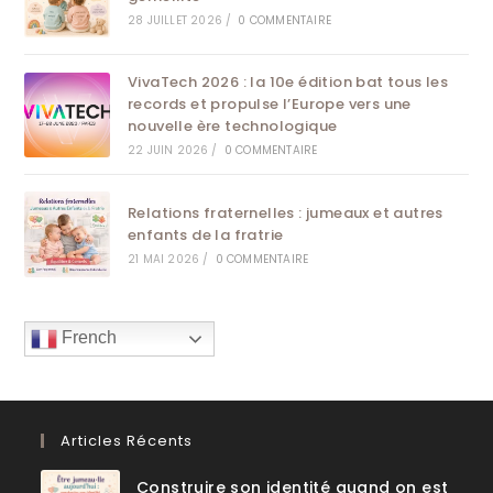
28 JUILLET 2026
/
0 COMMENTAIRE
VivaTech 2026 : la 10e édition bat tous les
records et propulse l’Europe vers une
nouvelle ère technologique
22 JUIN 2026
/
0 COMMENTAIRE
Relations fraternelles : jumeaux et autres
enfants de la fratrie
21 MAI 2026
/
0 COMMENTAIRE
French
Articles Récents
Construire son identité quand on est