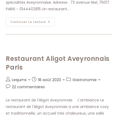
spécialités Aveyronnaise. Adresse : 73 avenue Niel, 75017
PARIS - 0144402815 Un restaurant…
L
Continuer La Lecture
Aligot
Restaurant
Restaurant Aligot Aveyronnais
Paris
Auteur/autrice
Publication
Post
Lesjums
18 août 2020
Gastronomie
de
publiée :
category:
Commentaires
22 commentaires
la
de
publication :
la
Le restaurant de l'Aligot Aveyronnais L'ambiance Le
publication :
restaurant de l'Aligot Aveyronnais a une ambiance cosy
et traditionnelle, un accueil très chaleureux, une salle