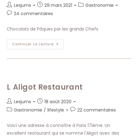
Auteur/autrice
Publication
Post
Lesjums
29 mars 2021
Gastronomie
de
publiée :
category:
Commentaires
24 commentaires
la
de
publication :
la
Chocolats de Pâques par les grands Chefs
publication :
Chocolats
Continuer La Lecture
De
Pâques
Par
Les
Grands
Chefs
L Aligot Restaurant
Auteur/autrice
Publication
Lesjums
18 août 2020
de
publiée :
Post
Commentaires
Gastronomie
/
lifestyle
22 commentaires
la
category:
de
publication :
la
Voici une adresse à connaître à Paris 17ième. Un
publication :
excellent restaurant qui se nomme l'Aligot avec des