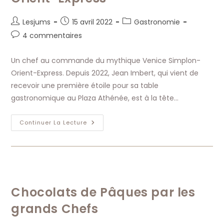
Auteur/autrice
Publication
Post
Lesjums
15 avril 2022
Gastronomie
de
publiée :
category:
Commentaires
4 commentaires
la
de
publication :
la
Un chef au commande du mythique Venice Simplon-
publication :
Orient-Express. Depuis 2022, Jean Imbert, qui vient de
recevoir une première étoile pour sa table
gastronomique au Plaza Athénée, est à la tête…
Un
Continuer La Lecture
Chef
Au
Commande
Du
Mythique
Venice
Simplon-
Orient-
Express
Chocolats de Pâques par les
grands Chefs