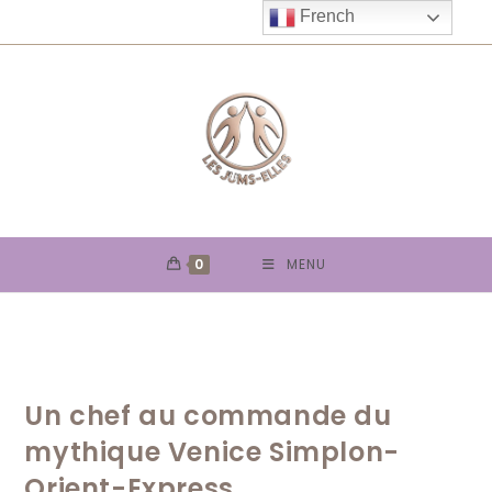
Skip
French
to
content
0
MENU
Un chef au commande du
mythique Venice Simplon-
Orient-Express