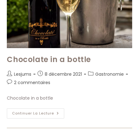
Chocolate in a bottle
Auteur/autrice
Publication
Post
Lesjums
8 décembre 2021
Gastronomie
de
publiée :
category:
Commentaires
2 commentaires
la
de
publication :
la
Chocolate in a bottle
publication :
Chocolate
Continuer La Lecture
In
A
Bottle