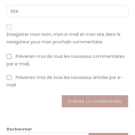
username
email
Saisir
to
address
l’URL
comment
to
de
comment
votre
Enregistrer mon nom, mon e-mail et mon site dans le
site
navigateur pour mon prochain commentaire.
(facultatif)
Prévenez-moi de tous les nouveaux commentaires
par e-mail.
Prévenez-moi de tous les nouveaux articles par e-
mail.
Rechercher