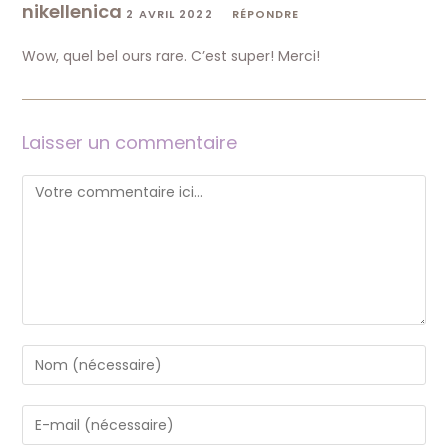
nikellenica
2 AVRIL 2022
RÉPONDRE
Wow, quel bel ours rare. C’est super! Merci!
Laisser un commentaire
Comment
Enter
your
name
Enter
or
your