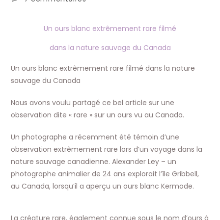
la
de
publication :
la
publication :
Un ours blanc extrêmement rare filmé
dans la nature sauvage du Canada
Un ours blanc extrêmement rare filmé dans la nature
sauvage du Canada
Nous avons voulu partagé ce bel article sur une
observation dite « rare » sur un ours vu au Canada.
Un photographe a récemment été témoin d’une
observation extrêmement rare lors d’un voyage dans la
nature sauvage canadienne. Alexander Ley – un
photographe animalier de 24 ans explorait l’île Gribbell,
au Canada, lorsqu’il a aperçu un ours blanc Kermode.
La créature rare, également connue sous le nom d’ours à