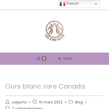
Skip
French
to
content
0
MENU
Ours blanc rare Canada
Auteur/autrice
Publication
Post
Lesjums
10 mars 2022
Blog
de
publiée :
category:
Commentaires
7 commentaires