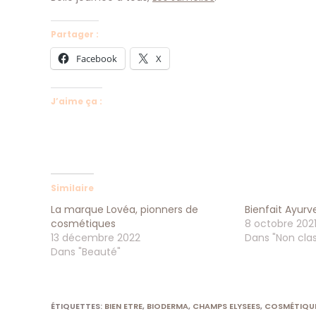
Partager :
Facebook
X
J’aime ça :
Similaire
La marque Lovéa, pionners de
Bienfait Ayur
cosmétiques
8 octobre 202
13 décembre 2022
Dans "Non cla
Dans "Beauté"
ÉTIQUETTES
:
BIEN ETRE
,
BIODERMA
,
CHAMPS ELYSEES
,
COSMÉTIQU