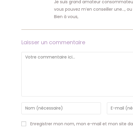
Je suis grand amateur consommateur 
vous pouvez m’en conseiller une…, ou 
Bien à vous,
Laisser un commentaire
Comment
Enter
Enter
your
your
name
email
Enregistrer mon nom, mon e-mail et mon site d
or
address