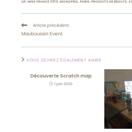
UP
,
MISS FRANCE 2013
,
MONOPRIX
,
PARIS
,
PRODUITS DE BEAUTE
,
S
Read
Article précédent
more
Mauboussin Event
articles
VOUS DEVRIEZ ÉGALEMENT AIMER
Découverte Scratch map
1 juin 2020