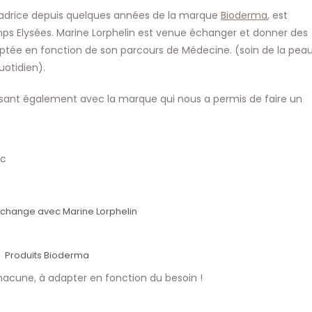
publication :
ssadrice depuis quelques années de la marque
Bioderma
, est
s Elysées. Marine Lorphelin est venue échanger et donner des
daptée en fonction de son parcours de Médecine. (soin de la peau
uotidien).
ssant également avec la marque qui nous a permis de faire un
ic
change avec Marine Lorphelin
Produits Bioderma
chacune, à adapter en fonction du besoin !