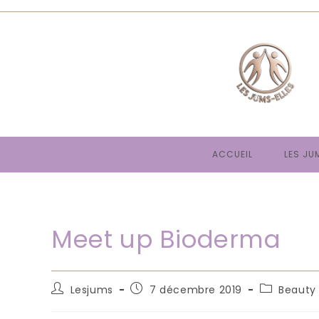
Skip
to
content
ACCUEIL
LES JU
Meet up Bioderma
Auteur/autrice
Publication
Post
Lesjums
7 décembre 2019
Beauty
de
publiée :
category:
la