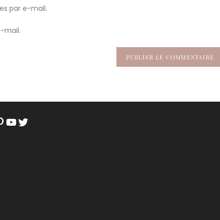
site
s par e-mail.
(facultatif)
-mail.
am
book
nterest
YouTube
Twitter