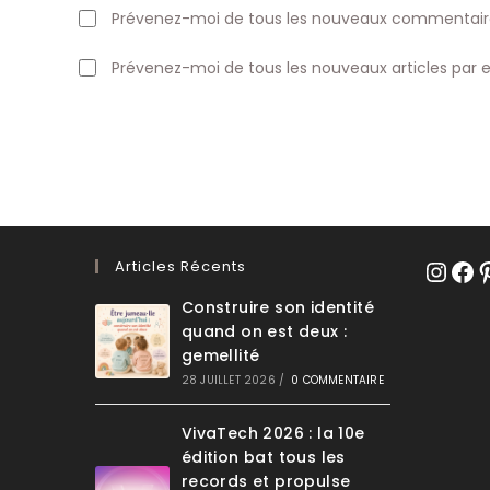
username
to
Prévenez-moi de tous les nouveaux commentaire
to
comment
comment
Prévenez-moi de tous les nouveaux articles par e
Articles Récents
Instagr
Face
Pi
Construire son identité
quand on est deux :
gemellité
28 JUILLET 2026
/
0 COMMENTAIRE
VivaTech 2026 : la 10e
édition bat tous les
records et propulse