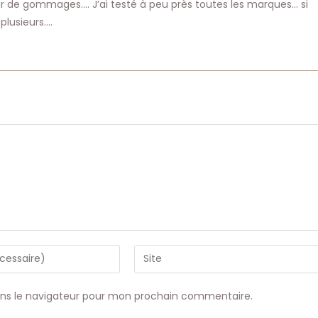
de gommages…. J’ai testé à peu près toutes les marques… si
plusieurs….
Saisir
l’URL
de
ans le navigateur pour mon prochain commentaire.
votre