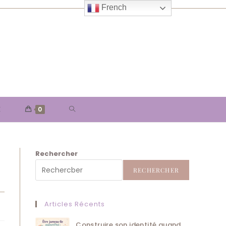
French
TOGGLE
E
0
WEBSITE
Rechercher
SEARCH
RECHERCHER
Articles Récents
Construire son identité quand