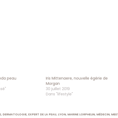
veda peau
Iris Mittenaere, nouvelle égérie de
1
Morgan
ssé"
30 juillet 2019
Dans "lifestyle"
E
,
DERMATOLOGIE
,
EXPERT DE LA PEAU
,
LYON
,
MARINE LORPHELIN
,
MÉDECIN
,
MEE