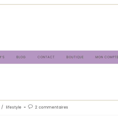
M’S
BLOG
CONTACT
BOUTIQUE
MON COMPT
Commentaires
/
lifestyle
2 commentaires
de
la