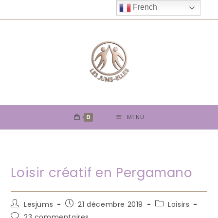
Skip
French
to
content
0
MENU
Loisir créatif en Pergamano
Auteur/autrice
Publication
Post
Lesjums
21 décembre 2019
Loisirs
de
publiée :
category:
Commentaires
23 commentaires