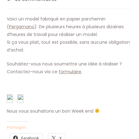
la
de
publication :
la
publication :
Voici un model fabriqué en papier parchemin
(
Pergamano
). De plusieurs heures à plusieurs dizaines
d’heures de travail pour réaliser un model.
Si ça vous plait, tout est possible, sans aucune obligation
d’achat.
Souhaitez-vous nous soumettre une idée à réaliser ?
Contactez-nous via ce
formulaire
.
Nous vous souhaitons un bon Week end
Partager :
Facebook
X