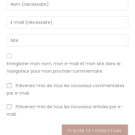
Enter
your
name
Enter
or
your
username
email
Saisir
to
address
l’URL
comment
to
de
comment
votre
Enregistrer mon nom, mon e-mail et mon site dans le
site
navigateur pour mon prochain commentaire.
(facultatif)
Prévenez-moi de tous les nouveaux commentaires
par e-mail.
Prévenez-moi de tous les nouveaux articles par e-
mail.