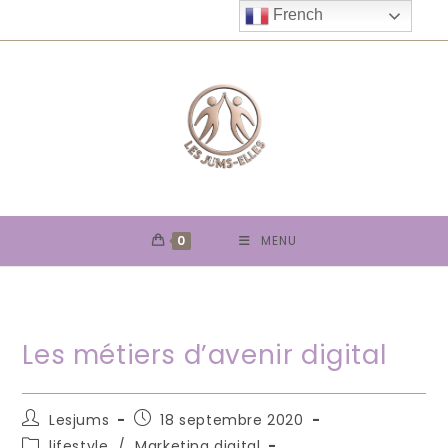
Skip
French
to
content
0
MENU
Les métiers d’avenir digital
Auteur/autrice
Publication
Lesjums
18 septembre 2020
de
publiée :
Post
lifestyle
/
Marketing digital