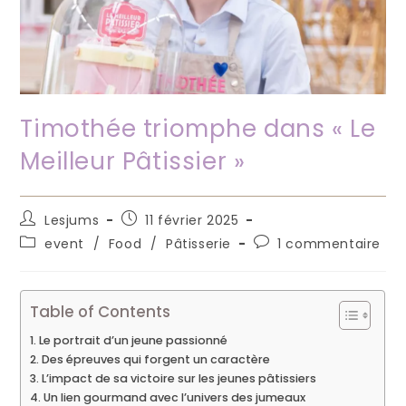
Timothée triomphe dans « Le
Meilleur Pâtissier »
Auteur/autrice
Publication
Lesjums
11 février 2025
de
publiée :
Post
Commentaires
event
/
Food
/
Pâtisserie
1 commentaire
la
category:
de
publication :
la
publication :
Table of Contents
Le portrait d’un jeune passionné
Des épreuves qui forgent un caractère
L’impact de sa victoire sur les jeunes pâtissiers
Un lien gourmand avec l’univers des jumeaux