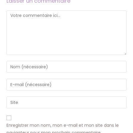
Laisser un commentaire
Comment
Enter
your
name
Enter
or
your
username
email
Saisir
to
address
l’URL
comment
to
de
comment
votre
Enregistrer mon nom, mon e-mail et mon site dans le
site
navigateur pour mon prochain commentaire.