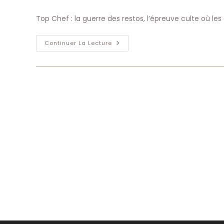
de
publiée :
category:
de
la
la
Top Chef : la guerre des restos, l’épreuve culte où le
publication :
pub
Top
Continuer La Lecture
Chef
:
La
Guerre
Des
Restos,
L’épreuve
Culte
Où
Les
Candidats
Créent
Leur
Restaurant
En
48
Heures