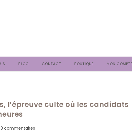
M’S
BLOG
CONTACT
BOUTIQUE
MON COMPT
s, l’épreuve culte où les candidats
 heures
mmentaires
3 commentaires