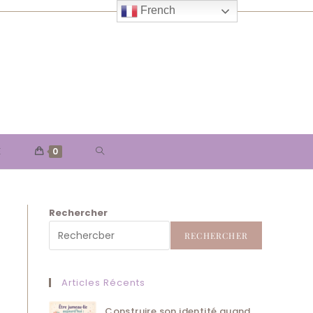
French
TOGGLE
E
0
WEBSITE
Rechercher
SEARCH
RECHERCHER
Articles Récents
Construire son identité quand