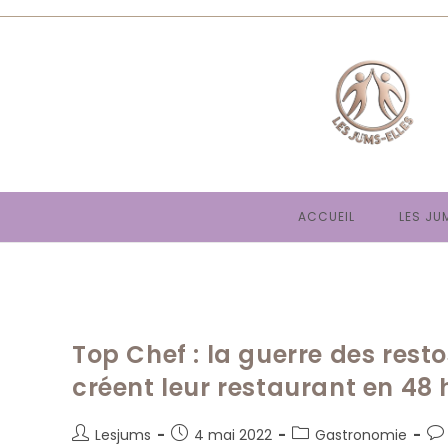
Skip
to
content
ACCUEIL
LES JU
Top Chef : la guerre des resto
créent leur restaurant en 48
Auteur/autrice
Publication
Post
Co
Lesjums
4 mai 2022
Gastronomie