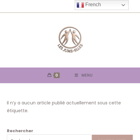
Skip
French
to
content
0
MENU
Il n’y a aucun article publié actuellement sous cette
étiquette.
Rechercher