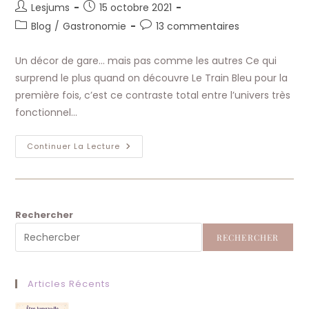
Auteur/autrice
Publication
Lesjums
15 octobre 2021
de
publiée :
Post
Commentaires
Blog
/
Gastronomie
13 commentaires
la
category:
de
publication :
la
Un décor de gare… mais pas comme les autres Ce qui
publication :
surprend le plus quand on découvre Le Train Bleu pour la
première fois, c’est ce contraste total entre l’univers très
fonctionnel…
Le
Continuer La Lecture
Train
Bleu
Paris
:
Restaurant
Historique
Gastronomique
Rechercher
RECHERCHER
Articles Récents