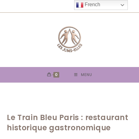
Skip
French
to
content
0
MENU
Le Train Bleu Paris : restaurant
historique gastronomique