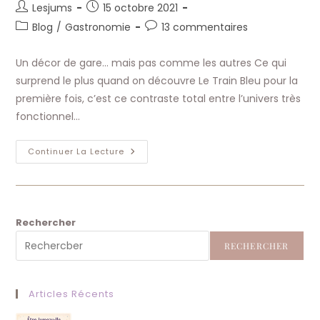
Auteur/autrice
Publication
Lesjums
15 octobre 2021
de
publiée :
Post
Commentaires
Blog
/
Gastronomie
13 commentaires
la
category:
de
publication :
la
Un décor de gare… mais pas comme les autres Ce qui
publication :
surprend le plus quand on découvre Le Train Bleu pour la
première fois, c’est ce contraste total entre l’univers très
fonctionnel…
Le
Continuer La Lecture
Train
Bleu
Paris
:
Restaurant
Historique
Gastronomique
Rechercher
RECHERCHER
Articles Récents