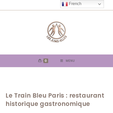
Skip
French
to
content
0
MENU
Le Train Bleu Paris : restaurant
historique gastronomique