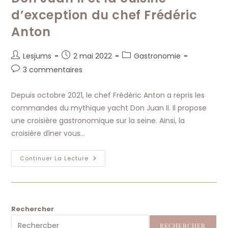
d’exception du chef Frédéric
Anton
Auteur/autrice
Publication
Post
Lesjums
2 mai 2022
Gastronomie
de
publiée :
category:
Commentaires
3 commentaires
la
de
publication :
la
Depuis octobre 2021, le chef Frédéric Anton a repris les
publication :
commandes du mythique yacht Don Juan II. Il propose
une croisière gastronomique sur la seine. Ainsi, la
croisière dîner vous…
Incroyable
Continuer La Lecture
Croisière
Gastronomique
Sur
La
Seine
:
Le
Rechercher
Don
Juan
RECHERCHER