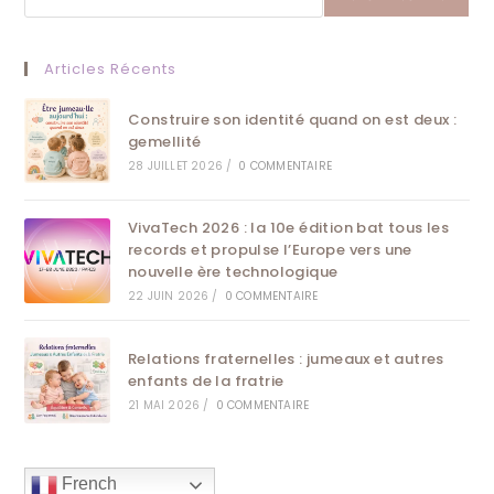
II
Et
La
Cuisine
D’exception
Articles Récents
Du
Chef
Frédéric
Construire son identité quand on est deux :
Anton
gemellité
28 JUILLET 2026
/
0 COMMENTAIRE
VivaTech 2026 : la 10e édition bat tous les
records et propulse l’Europe vers une
nouvelle ère technologique
22 JUIN 2026
/
0 COMMENTAIRE
Relations fraternelles : jumeaux et autres
enfants de la fratrie
21 MAI 2026
/
0 COMMENTAIRE
French