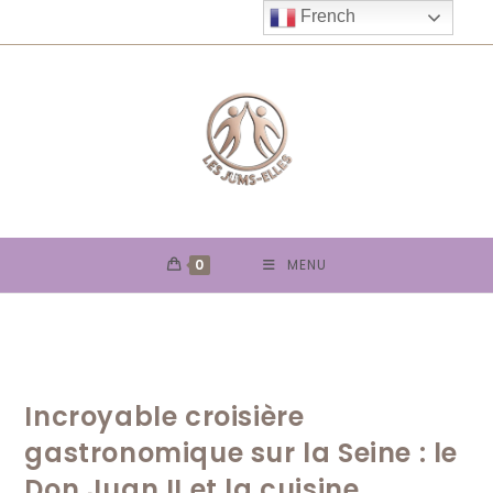
Skip
French
to
content
0
MENU
Incroyable croisière
gastronomique sur la Seine : le
Don Juan II et la cuisine