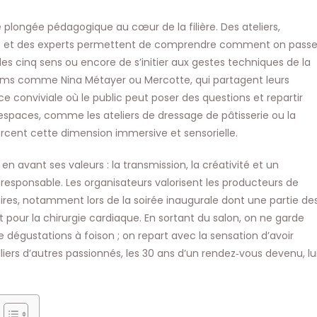
ne plongée pédagogique au cœur de la filière. Des ateliers,
fs et des experts permettent de comprendre comment on pass
les cinq sens ou encore de s’initier aux gestes techniques de la
 noms comme Nina Métayer ou Mercotte, qui partagent leurs
e conviviale où le public peut poser des questions et repartir
espaces, comme les ateliers de dressage de pâtisserie ou la
orcent cette dimension immersive et sensorielle.
en avant ses valeurs : la transmission, la créativité et un
sponsable. Les organisateurs valorisent les producteurs de
aires, notamment lors de la soirée inaugurale dont une partie de
pour la chirurgie cardiaque. En sortant du salon, on ne garde
dégustations à foison ; on repart avec la sensation d’avoir
liers d’autres passionnés, les 30 ans d’un rendez‑vous devenu, lu