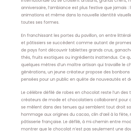
internationale où se croisent artisans, grands chefs,
anniversaire, l’ambiance est plus festive que jamais : 
animations et même dans la nouvelle identité visue
toutes ses formes.
En franchissant les portes du pavillon, on entre litt
et pâtissiers se succèdent comme autant de promes
de pays font découvrir tablettes grands crus, ganach
thés, fruits exotiques ou ingrédients inattendus. Ce qu
quelques mètres d’un maître artisan qui travaille le c
générations, un jeune créateur propose des bonbons d
pensées pour un public en quête de nouveautés et d
Le célèbre défilé de robes en chocolat reste l’un des
créateurs de mode et chocolatiers collaborent pour do
se mêlent dans des tenues qui semblent tout droit so
hommage aux origines du cacao, clin d’œil à la fête, 
pâtisserie française. Le défilé, à mi‑chemin entre mod
montrer que le chocolat n’est pas seulement une douc