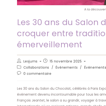
A la découver
Les 30 ans du Salon 
croquer entre traditi
émerveillement
Auteur/autrice
Publication
Lesjums
15 novembre 2025
de
publiée :
Post
Collaborations
/
Événements
/
Événements,
la
category:
Commentaires
0 commentaire
publication :
de
la
publication :
Les 30 ans du Salon du Chocolat, célébrés à Paris Exp
événement devenu incontournable pour tous les amou
François Jeantet, le salon a su grandir, voyager à tra