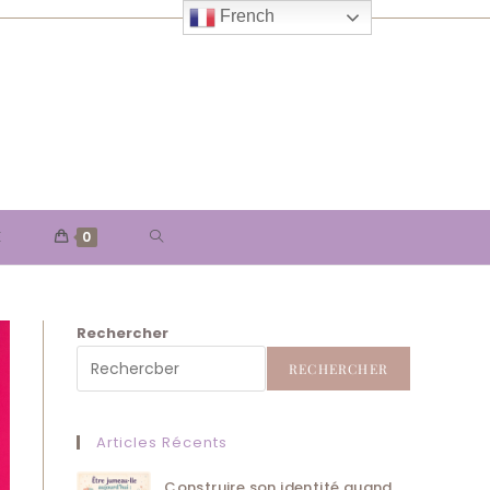
French
TOGGLE
E
0
WEBSITE
Rechercher
SEARCH
RECHERCHER
Articles Récents
Construire son identité quand