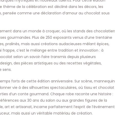
 marques mythiques et nouveaux talents. Pour cette édition
le thème de la célébration est décliné dans les décors, les
lle, pensée comme une déclaration d’amour au chocolat sous
éralement dans un monde à croquer, où les stands des chocolatier
ses gourmandes. Plus de 250 exposants venus d’une trentaine
es, pralinés, mais aussi créations audacieuses mêlant épices,
i frappe, c’est le mélange entre tradition et innovation : à
hocolat selon un savoir‑faire transmis depuis plusieurs
esign, des pièces artistiques ou des recettes végétales,
e sens.
 temps forts de cette édition anniversaire. Sur scène, mannequin
nner vie à des silhouettes spectaculaires, où tissu et chocolat
rties d’un conte gourmand. Chaque robe raconte une histoire :
références aux 30 ans du salon ou aux grandes figures de la
e, art et artisanat, incarne parfaitement l’esprit de l’événement 
eur, mais aussi un véritable matériau de création.