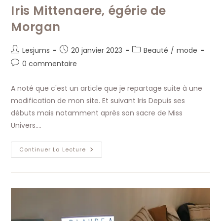
Iris Mittenaere, égérie de
Morgan
Auteur/autrice
Publication
Post
Lesjums
20 janvier 2023
Beauté
/
mode
de
publiée :
category:
Commentaires
0 commentaire
la
de
publication :
la
A noté que c'est un article que je repartage suite à une
publication :
modification de mon site. Et suivant Iris Depuis ses
débuts mais notamment après son sacre de Miss
Univers.…
Iris
Continuer La Lecture
Mittenaere,
Égérie
De
Morgan