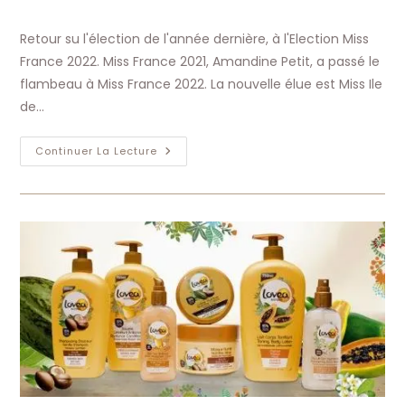
la
category:
de
publication :
la
Retour su l'élection de l'année dernière, à l'Election Miss
publication :
France 2022. Miss France 2021, Amandine Petit, a passé le
flambeau à Miss France 2022. La nouvelle élue est Miss Ile
de…
Bientôt
Continuer La Lecture
Miss
France
2023