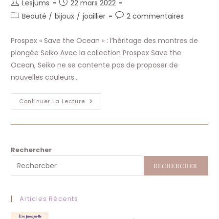
Auteur/autrice
Publication
Lesjums
22 mars 2022
de
publiée :
Post
Commentaires
Beauté
/
bijoux
/
joaillier
2 commentaires
la
category:
de
publication :
la
Prospex « Save the Ocean » : l’héritage des montres de
publication :
plongée Seiko Avec la collection Prospex Save the
Ocean, Seiko ne se contente pas de proposer de
nouvelles couleurs…
Seiko
Continuer La Lecture
Nouvelle
Collection
2022
:
Prospex
Save
The
Rechercher
Ocean
RECHERCHER
Articles Récents