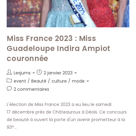
Miss France 2023 : Miss
Guadeloupe Indira Ampiot
couronnée
Auteur/autrice
Publication
Lesjums
2 janvier 2023
de
publiée :
Post
event
/
Beauté
/
culture
/
mode
la
category:
Commentaires
2 commentaires
publication :
de
la
L'élection de Miss France 2023 a eu lieu le samedi
publication :
17 décembre près de Châteauroux à Déols. Ce concours
de beauté à ouvert la porte d'un avenir prometteur à la
93°…