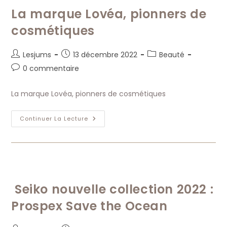
La marque Lovéa, pionners de
cosmétiques
Auteur/autrice
Publication
Post
Lesjums
13 décembre 2022
Beauté
de
publiée :
category:
Commentaires
0 commentaire
la
de
publication :
la
La marque Lovéa, pionners de cosmétiques
publication :
La
Continuer La Lecture
Marque
Lovéa,
Pionners
De
Cosmétiques
Seiko nouvelle collection 2022 :
Prospex Save the Ocean