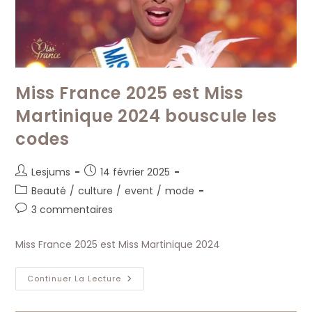
Miss France 2025 est Miss
Martinique 2024 bouscule les
codes
Auteur/autrice
Publication
Lesjums
14 février 2025
de
publiée :
Post
Beauté
/
culture
/
event
/
mode
la
category:
Commentaires
3 commentaires
publication :
de
la
Miss France 2025 est Miss Martinique 2024
publication :
Miss
Continuer La Lecture
France
2025
Est