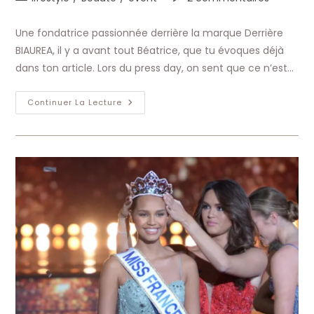
la
category:
de
publication :
la
Une fondatrice passionnée derrière la marque Derrière
publication :
BIAUREA, il y a avant tout Béatrice, que tu évoques déjà
dans ton article. Lors du press day, on sent que ce n’est…
BIAUREA
Continuer La Lecture
« L’essence
De
La
Nature »
Une
Boutique
De
Cosmétiques
Bio
À
Bayonne
Et
Un
E-
Shop
Engagé