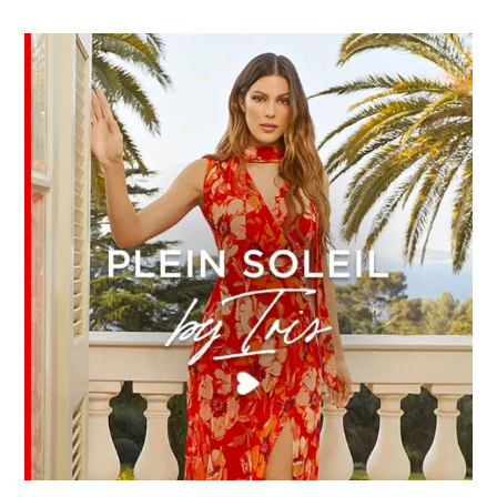
Miss
Martinique
2024
Bouscule
Les
Codes