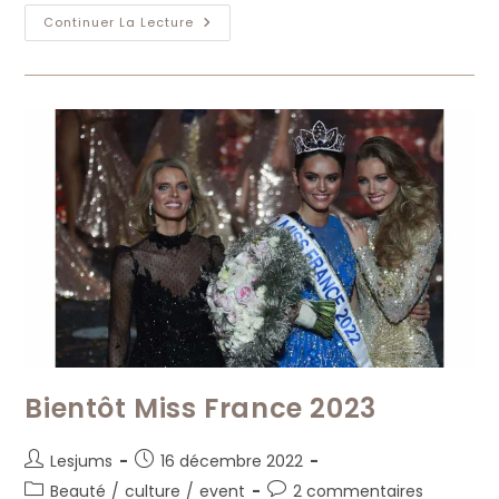
Miss
Continuer La Lecture
France
2023
:
Miss
Guadeloupe
Indira
Ampiot
Couronnée
Bientôt Miss France 2023
Auteur/autrice
Publication
Lesjums
16 décembre 2022
de
publiée :
Post
Commentaires
Beauté
/
culture
/
event
2 commentaires