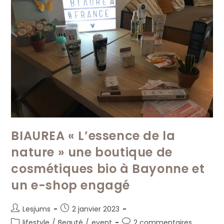
BIAUREA « L’essence de la
nature » une boutique de
cosmétiques bio à Bayonne et
un e-shop engagé
Auteur/autrice
Publication
Lesjums
2 janvier 2023
de
publiée :
Post
Commentaires
lifestyle
/
Beauté
/
event
2 commentaires