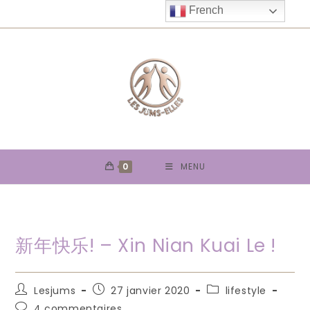
Skip
French
to
content
0
MENU
新年快乐! – Xin Nian Kuai Le !
Auteur/autrice
Publication
Post
Lesjums
27 janvier 2020
lifestyle
de
publiée :
category:
Commentaires
4 commentaires