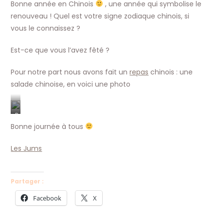
Bonne année en Chinois
, une année qui symbolise le
renouveau ! Quel est votre signe zodiaque chinois, si
vous le connaissez ?
Est-ce que vous l’avez fêté ?
Pour notre part nous avons fait un
repas
chinois : une
salade chinoise, en voici une photo
P
e
Bonne journée à tous
t
i
Les Jums
t
e
s
Partager :
a
l
Facebook
X
a
d