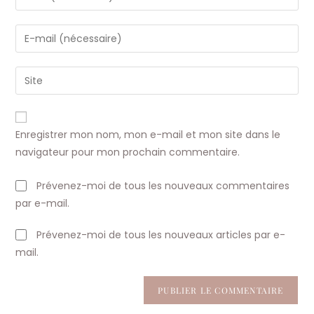
your
name
Enter
or
your
username
email
Saisir
to
address
l’URL
comment
to
de
comment
votre
Enregistrer mon nom, mon e-mail et mon site dans le
site
navigateur pour mon prochain commentaire.
(facultatif)
Prévenez-moi de tous les nouveaux commentaires
par e-mail.
Prévenez-moi de tous les nouveaux articles par e-
mail.