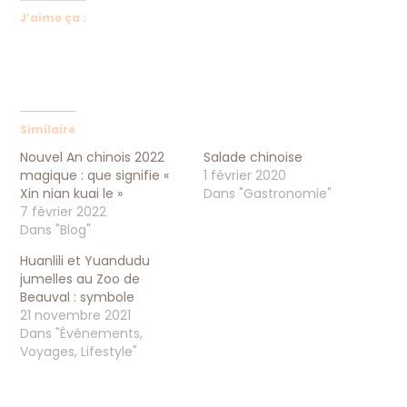
e
J’aime ça :
c
h
i
n
o
i
Similaire
s
e
Nouvel An chinois 2022
Salade chinoise
magique : que signifie «
1 février 2020
Xin nian kuai le »
Dans "Gastronomie"
7 février 2022
Dans "Blog"
Huanlili et Yuandudu
jumelles au Zoo de
Beauval : symbole
21 novembre 2021
Dans "Événements,
Voyages, Lifestyle"