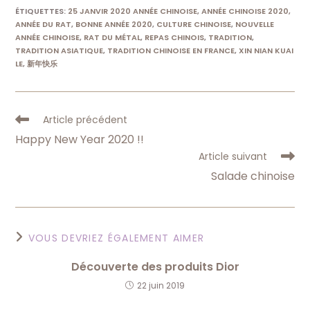
ÉTIQUETTES
:
25 JANVIR 2020 ANNÉE CHINOISE
,
ANNÉE CHINOISE 2020
,
ANNÉE DU RAT
,
BONNE ANNÉE 2020
,
CULTURE CHINOISE
,
NOUVELLE
ANNÉE CHINOISE
,
RAT DU MÉTAL
,
REPAS CHINOIS
,
TRADITION
,
TRADITION ASIATIQUE
,
TRADITION CHINOISE EN FRANCE
,
XIN NIAN KUAI
LE
,
新年快乐
Read
Article précédent
more
Happy New Year 2020 !!
articles
Article suivant
Salade chinoise
VOUS DEVRIEZ ÉGALEMENT AIMER
Découverte des produits Dior
22 juin 2019