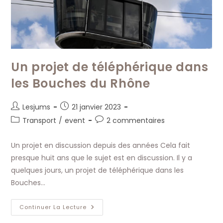
Un projet de téléphérique dans
les Bouches du Rhône
Auteur/autrice
Publication
Lesjums
21 janvier 2023
de
publiée :
Post
Commentaires
Transport
/
event
2 commentaires
la
category:
de
publication :
la
Un projet en discussion depuis des années Cela fait
publication :
presque huit ans que le sujet est en discussion. Il y a
quelques jours, un projet de téléphérique dans les
Bouches…
Un
Continuer La Lecture
Projet
De