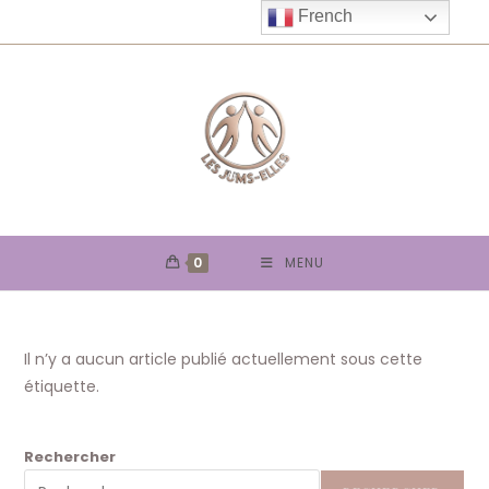
Skip
French
to
content
0
MENU
Il n’y a aucun article publié actuellement sous cette
étiquette.
Rechercher