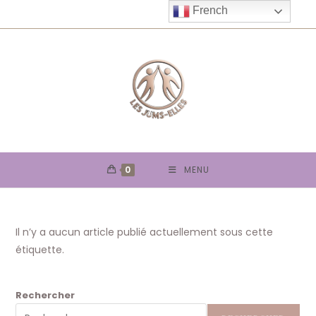
Skip
French
to
content
0
MENU
Il n’y a aucun article publié actuellement sous cette
étiquette.
Rechercher