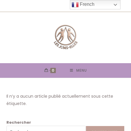
Skip
French
to
content
0
MENU
Il n’y a aucun article publié actuellement sous cette
étiquette.
Rechercher