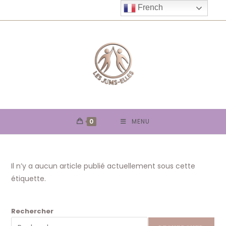
Skip
French
to
content
0
MENU
Il n’y a aucun article publié actuellement sous cette
étiquette.
Rechercher