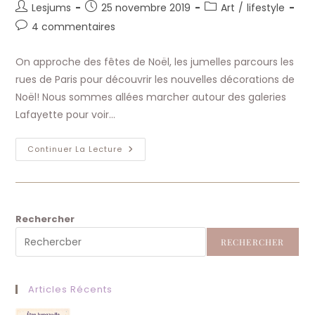
Auteur/autrice
Publication
Post
Lesjums
25 novembre 2019
Art
/
lifestyle
de
publiée :
category:
Commentaires
4 commentaires
la
de
publication :
la
On approche des fêtes de Noël, les jumelles parcours les
publication :
rues de Paris pour découvrir les nouvelles décorations de
Noël! Nous sommes allées marcher autour des galeries
Lafayette pour voir…
Illumination
Continuer La Lecture
Printemps-
Galeries
Lafayette
–
Paris
2019
Rechercher
RECHERCHER
Articles Récents