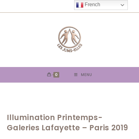
Skip
French
to
content
0
MENU
Illumination Printemps-
Galeries Lafayette – Paris 2019