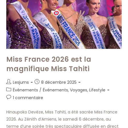
Miss France 2026 est la
magnifique Miss Tahiti
Auteur/autrice
Publication
Lesjums
8 décembre 2025
de
publiée :
Post
Événements
/
Événements, Voyages, Lifestyle
la
category:
Commentaires
1 commentaire
publication :
de
la
Hinaupoko Devèze, Miss Tahiti, a été sacrée Miss France
publication :
2026. Au Zénith d’Amiens, le samedi 6 décembre, au
terme d’une soirée très spectaculaire diffusée en direct