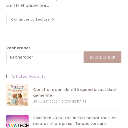
sur TF1 et présentée…
Miss
Continuer La Lecture
France
2026
Est
La
Magnifique
Miss
Tahiti
Rechercher
RECHERCHER
Articles Récents
Construire son identité quand on est deux :
gemellité
28 JUILLET 2026
/
0 COMMENTAIRE
VivaTech 2026 : la 10e édition bat tous les
records et propulse l’Europe vers une