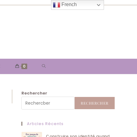
French
TOGGLE
E
0
WEBSITE
Rechercher
SEARCH
RECHERCHER
Articles Récents
Construire son identité quand