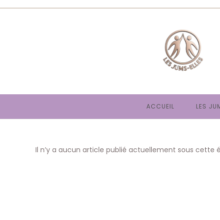
Skip
to
content
ACCUEIL
LES JU
Il n’y a aucun article publié actuellement sous cette 