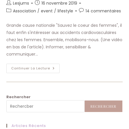
Auteur/autrice
Publication
Lesjums
16 novembre 2019
de
publiée :
Post
Commentaires
Association
/
event
/
lifestyle
14 commentaires
la
category:
de
publication :
la
Grande cause nationale "Sauvez le coeur des femmes", il
publication :
faut enfin s'intéresser aux accidents cardiovasculaires
chez les femmes. Ensemble, mobilisons-nous. (Une vidéo
en bas de l'article). Informer, sensibiliser &
communiquer…
Sauvez
Continuer La Lecture
Le
Cœur
Des
Femmes
Via
Youtube
Rechercher
RECHERCHER
Articles Récents