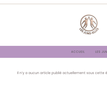
Skip
to
content
ACCUEIL
LES JU
Il n’y a aucun article publié actuellement sous cette 