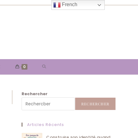
French
TOGGLE
E
0
WEBSITE
Rechercher
SEARCH
RECHERCHER
Articles Récents
Construire son identité quand