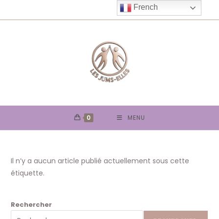
Skip
French
to
content
0
MENU
Il n’y a aucun article publié actuellement sous cette
étiquette.
Rechercher