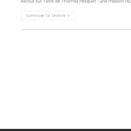
Retour sur Terre de Thomas Pesquet : une mission ré
publication :
Retour
Continuer La Lecture
Sur
Terre
De
Thomas
Pesquet
:
Une
Mission
Alpha
Réussie