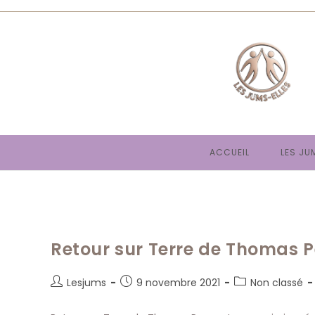
Skip
to
content
ACCUEIL
LES JU
Retour sur Terre de Thomas P
Auteur/autrice
Publication
Post
Lesjums
9 novembre 2021
Non classé
de
publiée :
category:
la