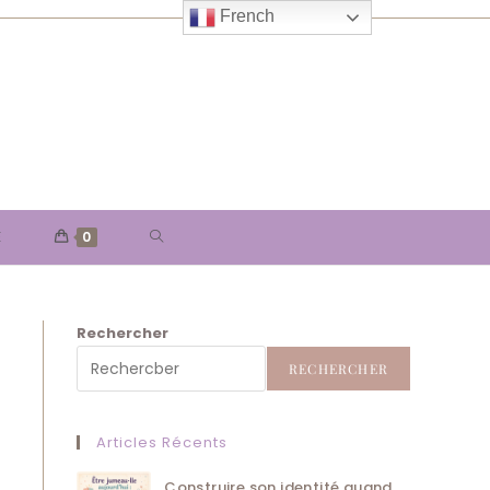
French
TOGGLE
E
0
WEBSITE
Rechercher
SEARCH
RECHERCHER
Articles Récents
Construire son identité quand