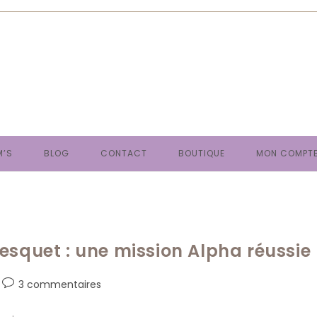
M’S
BLOG
CONTACT
BOUTIQUE
MON COMPT
esquet : une mission Alpha réussie
Commentaires
3 commentaires
de
la