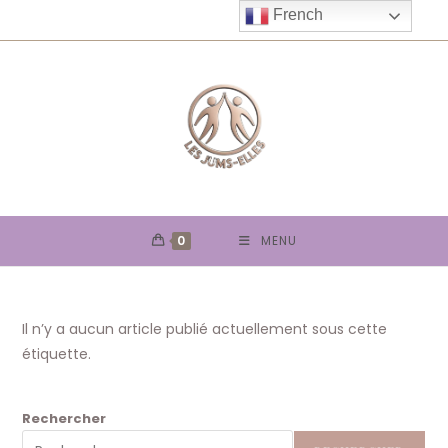
Skip
French
to
content
0
MENU
Il n’y a aucun article publié actuellement sous cette
étiquette.
Rechercher