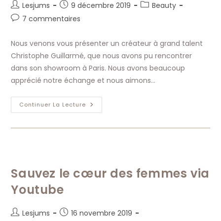
Auteur/autrice
Publication
Post
Lesjums
9 décembre 2019
Beauty
de
publiée :
category:
Commentaires
7 commentaires
la
de
publication :
la
Nous venons vous présenter un créateur à grand talent
publication :
Christophe Guillarmé, que nous avons pu rencontrer
dans son showroom à Paris. Nous avons beaucoup
apprécié notre échange et nous aimons…
Le
Continuer La Lecture
Talentueux
Styliste
Christophe
Guillarmé
Sauvez le cœur des femmes via
Youtube
Auteur/autrice
Publication
Lesjums
16 novembre 2019