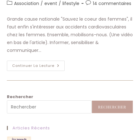
de
publiée :
Post
Commentaires
Association
/
event
/
lifestyle
14 commentaires
la
category:
de
publication :
la
Grande cause nationale "Sauvez le coeur des femmes", il
publication :
faut enfin s'intéresser aux accidents cardiovasculaires
chez les femmes. Ensemble, mobilisons-nous. (Une vidéo
en bas de l'article). Informer, sensibiliser &
communiquer…
Sauvez
Continuer La Lecture
Le
Cœur
Des
Femmes
Via
Youtube
Rechercher
RECHERCHER
Articles Récents