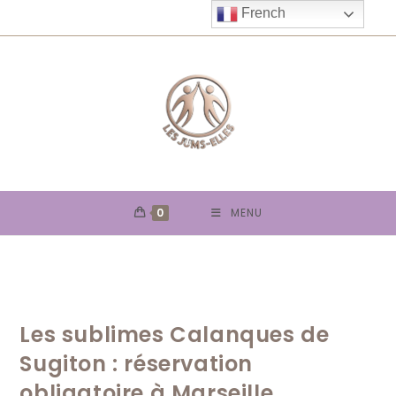
Skip
French
to
content
0
MENU
Les sublimes Calanques de
Sugiton : réservation
obligatoire à Marseille