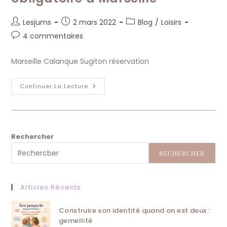
Auteur/autrice
Publication
Post
Lesjums
2 mars 2022
Blog
/
Loisirs
de
publiée :
category:
Commentaires
4 commentaires
la
de
publication :
la
Marseille Calanque Sugiton réservation
publication :
Les
Continuer La Lecture
Sublimes
Calanques
De
Sugiton
:
Réservation
Obligatoire
Rechercher
À
Marseille
RECHERCHER
Articles Récents
Construire son identité quand on est deux :
gemellité